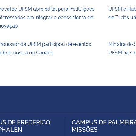
novaTec UFSM abre edital para instituições
UFSM e Hub.
nteressadas em integrar o ecossistema de
de TI das un
novação
rofessor da UFSM participou de eventos
Ministra do 
obre música no Canadá
UFSM na sext
S DE FREDERICO
CAMPUS DE PALMEIR
PHALEN
MISSÕES