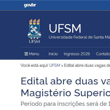
Casa Civil
Ministério da Justiça e
Segurança Pública
UFSM
Ministério da Agricultura,
Ministério da Educação
Universidade Federal de Santa Ma
Pecuária e Abastecimento
Menu Principal do Sítio
Menu
Início
Ingresso 2026
Contat
Ministério do Meio Ambiente
Ministério do Turismo
Você está aqui:
UFSM
>
Edital abre duas vagas d
Edital abre duas v
Início do conteúdo
Secretaria de Governo
Gabinete de Segurança
Magistério Superi
Institucional
Período para inscrições será de