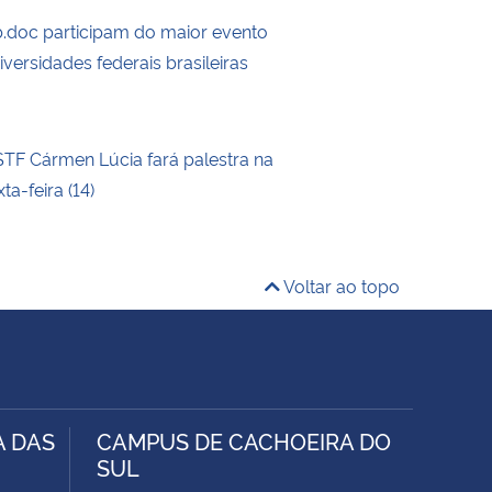
doc participam do maior evento
iversidades federais brasileiras
STF Cármen Lúcia fará palestra na
a-feira (14)
Voltar ao topo
A DAS
CAMPUS DE CACHOEIRA DO
SUL