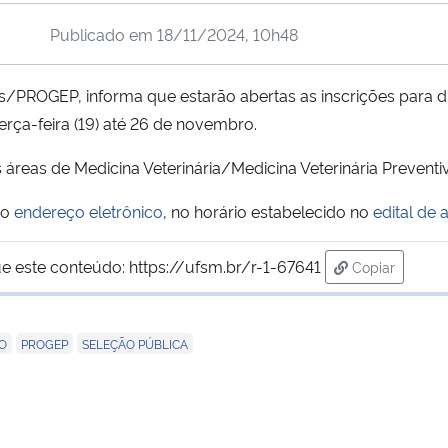
Publicado em
18/11/2024, 10h48
PROGEP, informa que estarão abertas as inscrições para du
terça-feira (19) até 26 de novembro.
áreas de Medicina Veterinária/Medicina Veterinária Preventi
no
endereço eletrônico
, no horário estabelecido no
edital de 
e este conteúdo:
https://ufsm.br/r-1-67641
Copiar
para área de
,
,
O
PROGEP
SELEÇÃO PÚBLICA