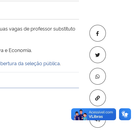
as vagas de professor substituto
va e Economia.
abertura da seleção pública
.
 transferência
Copiar para áre