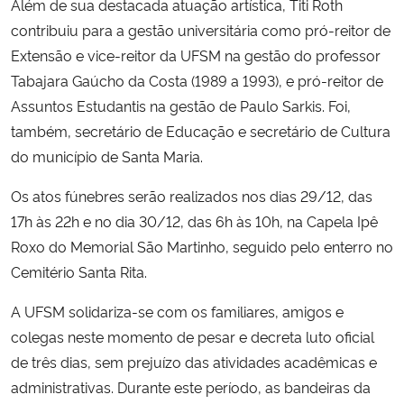
Além de sua destacada atuação artística, Titi Roth
contribuiu para a gestão universitária como pró-reitor de
Secretaria-Geral
Extensão e vice-reitor da UFSM na gestão do professor
Tabajara Gaúcho da Costa (1989 a 1993), e pró-reitor de
Secretaria de Governo
Assuntos Estudantis na gestão de Paulo Sarkis. Foi,
também, secretário de Educação e secretário de Cultura
Gabinete de Segurança Institucional
do município de Santa Maria.
Advocacia-Geral da União
Os atos fúnebres serão realizados nos dias 29/12, das
17h às 22h e no dia 30/12, das 6h às 10h, na Capela Ipê
Banco Central do Brasil
Roxo do Memorial São Martinho, seguido pelo enterro no
Cemitério Santa Rita.
Planalto
A UFSM solidariza-se com os familiares, amigos e
colegas neste momento de pesar e decreta luto oficial
de três dias, sem prejuízo das atividades acadêmicas e
administrativas. Durante este período, as bandeiras da