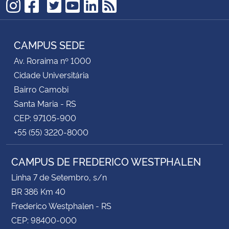
TikTok
Instagram
Facebook
Twitter
YouTube
LinkedIn
RSS
CAMPUS SEDE
Av. Roraima nº 1000
Cidade Universitária
Bairro Camobi
Santa Maria - RS
CEP: 97105-900
+55 (55) 3220-8000
CAMPUS DE FREDERICO WESTPHALEN
Linha 7 de Setembro, s/n
BR 386 Km 40
Frederico Westphalen - RS
CEP: 98400-000