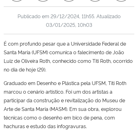
Ministério da Cidadania
Publicado em
29/12/2024, 11h55
. Atualizado
Ministério da Saúde
03/01/2025, 10h03
Ministério de Minas e Energia
É com profundo pesar que a Universidade Federal de
Santa Maria (UFSM) comunica o falecimento de João
Ministério da Ciência, Tecnologia, Inovações e Comunicações
Luiz de Oliveira Roth, conhecido como Titi Roth, ocorrido
no dia de hoje (29).
Ministério do Meio Ambiente
Graduado em Desenho e Plástica pela UFSM, Titi Roth
Ministério do Turismo
marcou o cenário artístico. Foi um dos artistas a
participar da construção e revitalização do Museu de
Ministério do Desenvolvimento Regional
Arte de Santa Maria (MASM). Em sua obra, explorou
técnicas como o desenho em bico de pena, com
Controladoria-Geral da União
hachuras e estudo das infogravuras.
Ministério da Mulher, da Família e dos Direitos Humanos