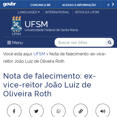
COMUNICA BR
ACESSO À INFORMAÇÃO
PARTI
Casa Civil
LANGUAGES
INTERNATIONAL
SÍTIOS DA UFSM
IR
PARA
UFSM
Ministério da Justiça e Segurança Pública
O
Universidade Federal de Santa Maria
CONTEÚDO
Ministério da Defesa
Buscar no nos Sítios
Busca
Busca:
Menu Principal do Sítio
Menu
Busc
Ministério das Relações Exteriores
Você está aqui:
UFSM
>
Nota de falecimento: ex-vice-
reitor João Luiz de Oliveira Roth
Ministério da Economia
Nota de falecimento: ex-
Início do conteúdo
Ministério da Infraestrutura
vice-reitor João Luiz de
Oliveira Roth
Ministério da Agricultura, Pecuária e Abastecimento
Ministério da Educação
Copiar para área 