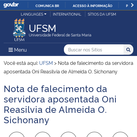
COMUNICA BR
ACESSO À INFORMAÇÃO
PARTI
Casa Civil
LANGUAGES
INTERNATIONAL
SÍTIOS DA UFSM
IR
PARA
UFSM
Ministério da Justiça e Segurança Pública
O
Universidade Federal de Santa Maria
CONTEÚDO
Ministério da Defesa
Buscar no nos Sítios
Busca
Busca:
Menu Principal do Sítio
Menu
Busc
Ministério das Relações Exteriores
Você está aqui:
UFSM
>
Nota de falecimento da servidora
aposentada Oni Reasilvia de Almeida O. Sichonany
Ministério da Economia
Nota de falecimento da
Início do conteúdo
Ministério da Infraestrutura
servidora aposentada Oni
Reasilvia de Almeida O.
Ministério da Agricultura, Pecuária e Abastecimento
Sichonany
Ministério da Educação