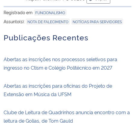
para área de trans
Registrado em
FUNCIONALISMO
Secretaria-Geral
,
Assunto(s):
NOTA DE FALECIMENTO
NOTÍCIAS PARA SERVIDORES
Secretaria de Governo
Publicações Recentes
Gabinete de Segurança Institucional
Abertas as inscrições nos processos seletivos para
Advocacia-Geral da União
ingresso no Ctism e Colégio Politécnico em 2027
Banco Central do Brasil
Abertas as inscrições para oficinas do Projeto de
Extensão em Música da UFSM
Planalto
Clube de Leitura de Quadrinhos anuncia encontro com a
leitura de Golias, de Tom Gauld