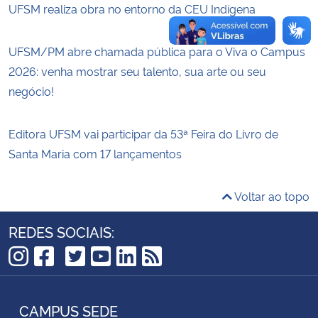
UFSM realiza obra no entorno da CEU Indígena
UFSM/PM abre chamada pública para o Viva o Campus
2026: venha mostrar seu talento, sua arte ou seu
negócio!
Editora UFSM vai participar da 53ª Feira do Livro de
Santa Maria com 17 lançamentos
Voltar ao topo
REDES SOCIAIS:
TikTok
Instagram
Facebook
Twitter
YouTube
LinkedIn
RSS
CAMPUS SEDE