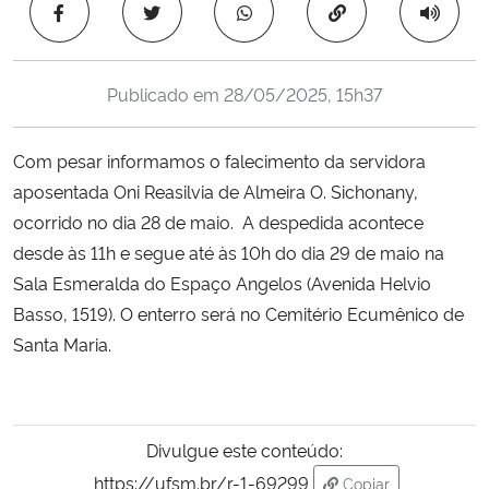
Copiar para área 
Ministério da Cidadania
Ministério da Saúde
Publicado em
28/05/2025, 15h37
Ministério de Minas e Energia
Com pesar informamos o falecimento da servidora
aposentada Oni Reasilvia de Almeira O. Sichonany,
Ministério da Ciência, Tecnologia, Inovações e Comunicações
ocorrido no dia 28 de maio. A despedida acontece
desde às 11h e segue até às 10h do dia 29 de maio na
Ministério do Meio Ambiente
Sala Esmeralda do Espaço Angelos (Avenida Helvio
Ministério do Turismo
Basso, 1519). O enterro será no Cemitério Ecumênico de
Santa Maria.
Ministério do Desenvolvimento Regional
Controladoria-Geral da União
Divulgue este conteúdo:
https://ufsm.br/r-1-69299
Ministério da Mulher, da Família e dos Direitos Humanos
Copiar