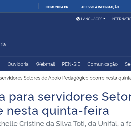
COMUNICA BR
ACESSO À INFORMAÇÃO
Ministério da Defesa
Ministério das Relações
Mini
IR
LANGUAGES
INTERNATI
Exteriores
PARA
O
Ministério da Cidadania
Ministério da Saúde
Mini
CONTEÚDO
ria
o
Ouvidoria
Webmail
PEN-SIE
Comunicação
Se
Ministério do
Controladoria-Geral da
Mini
Desenvolvimento Regional
União
Famí
 servidores Setores de Apoio Pedagógico ocorre nesta quinta
Hum
a para servidores Seto
Advocacia-Geral da União
Banco Central do Brasil
Plan
 nesta quinta-feira
e Cristine da Silva Toti, da Unifal, a 