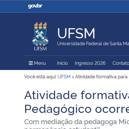
Casa Civil
Ministério da Justiça e
Segurança Pública
UFSM
Ministério da Agricultura,
Ministério da Educação
Universidade Federal de Santa Ma
Pecuária e Abastecimento
Menu Principal do Sítio
Menu
Início
Ingresso 2026
Contat
Ministério do Meio Ambiente
Ministério do Turismo
Você está aqui:
UFSM
>
Atividade formativa para
Atividade formativ
Início do conteúdo
Secretaria de Governo
Gabinete de Segurança
Pedagógico ocorre
Institucional
Com mediação da pedagoga Michell