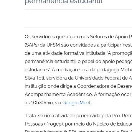
permanência estudantil
Os servidores que atuam nos Setores de Apoio 
(SAPs) da UFSM são convidados a participar nesta 
de uma atividade formativa intitulada “A promoç
permanência estudantil: o papel do apoio pedag
estudantes”. A mediação será da pedagoga Michel
Silva Toti, servidora da Universidade Federal de Al
instituição onde dirige a Coordenadora de Desen
Acompanhamento Acadêmico. A formação ocor
às 10h30min, via
Google Meet
.
Trata-se uma atividade promovida pela Pró-Reito
Pessoas (Progep), por meio do Núcleo de Educa
Desenvolvimento (NED), em parceria com a Pró-R