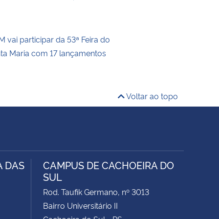
 vai participar da 53ª Feira do
nta Maria com 17 lançamentos
Voltar ao topo
A DAS
CAMPUS DE CACHOEIRA DO
SUL
Rod. Taufik Germano, nº 3013
Bairro Universitário II
Cachoeira do Sul - RS