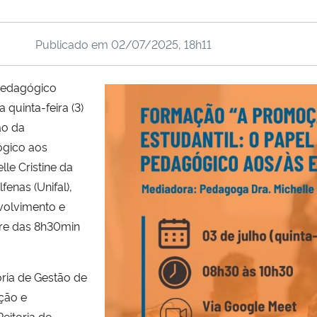
Publicado em
02/07/2025, 18h11
Pedagógico
quinta-feira (3)
ão da
ógico aos
le Cristine da
fenas (Unifal),
volvimento e
re das 8h30min
ria de Gestão de
ção e
eitoria de