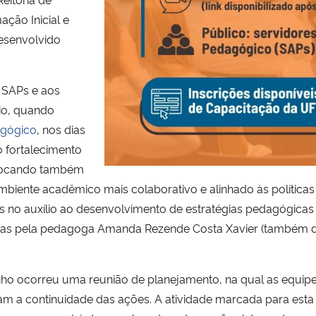
ção Inicial e
desenvolvido
 SAPs e aos
io, quando
agógico
, nos dias
o fortalecimento
, focando também
iente acadêmico mais colaborativo e alinhado às políticas i
s no auxílio ao desenvolvimento de estratégias pedagógica
das pela pedagoga Amanda Rezende Costa Xavier (também da
ho ocorreu uma reunião de planejamento, na qual as equip
am a continuidade das ações. A atividade marcada para esta 