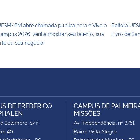
FSM/PM abre chamada pública para o Viva o
Editora UFSM
ampus 2026: venha mostrar seu talento, sua
Livro de Sa
rte ou seu negócio!
S DE FREDERICO
CAMPUS DE PALMEIR
PHALEN
MISSÕES
de Setembro, s/n
Av. Independência, nº 3751
Km 40
Bairro Vista Alegre
o Westphalen - RS
Palmeira das Missões - RS