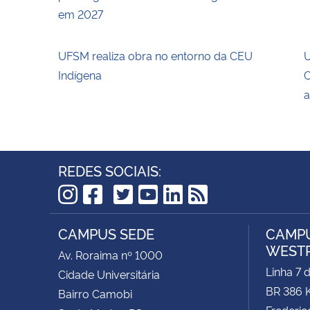
em 2027
UFSM realiza obra no entorno da CEU
U
Indígena
C
a
REDES SOCIAIS:
TikTok
Instagram
Facebook
Twitter
YouTube
LinkedIn
RSS
CAMPUS SEDE
CAMPU
WEST
Av. Roraima nº 1000
Linha 7 
Cidade Universitária
BR 386 
Bairro Camobi
Frederic