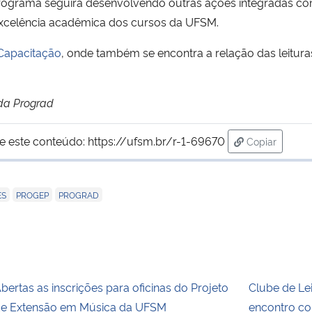
grama seguirá desenvolvendo outras ações integradas com
 excelência acadêmica dos cursos da UFSM.
 Capacitação
, onde também se encontra a relação das leitura
da Prograd
e este conteúdo:
https://ufsm.br/r-1-69670
Copiar
para área de
,
,
ES
PROGEP
PROGRAD
bertas as inscrições para oficinas do Projeto
Clube de Le
e Extensão em Música da UFSM
encontro co