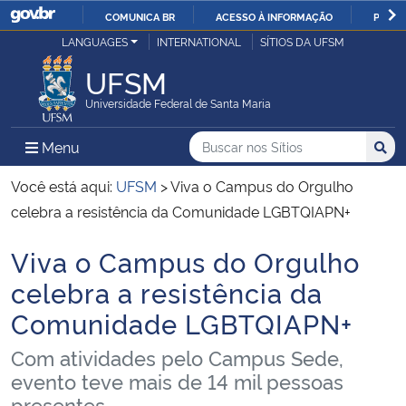
COMUNICA BR
ACESSO À INFORMAÇÃO
PARTI
Casa Civil
LANGUAGES
INTERNATIONAL
SÍTIOS DA UFSM
IR
PARA
UFSM
Ministério da Justiça e Segurança Pública
O
Universidade Federal de Santa Maria
CONTEÚDO
Ministério da Defesa
Buscar no nos Sítios
Busca
Busca:
Menu Principal do Sítio
Menu
Busc
Ministério das Relações Exteriores
Você está aqui:
UFSM
>
Viva o Campus do Orgulho
celebra a resistência da Comunidade LGBTQIAPN+
Ministério da Economia
Viva o Campus do Orgulho
Início do conteúdo
Ministério da Infraestrutura
celebra a resistência da
Comunidade LGBTQIAPN+
Ministério da Agricultura, Pecuária e Abastecimento
Com atividades pelo Campus Sede,
Ministério da Educação
evento teve mais de 14 mil pessoas
presentes