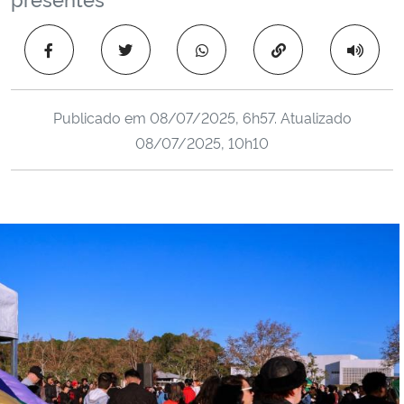
Ministério da Cidadania
Copiar para área 
Ministério da Saúde
Ministério de Minas e Energia
Publicado em
08/07/2025, 6h57
. Atualizado
08/07/2025, 10h10
Ministério da Ciência, Tecnologia, Inovações e Comunicações
Ministério do Meio Ambiente
Ministério do Turismo
Ministério do Desenvolvimento Regional
Controladoria-Geral da União
Ministério da Mulher, da Família e dos Direitos Humanos