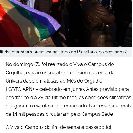
Secretaria-Geral
Secretaria de Governo
Gabinete de Segurança Institucional
ifeira marcaram presença no Largo do Planetário, no domingo (7)
Advocacia-Geral da União
No domingo (7), foi realizado o Viva o Campus do
Orgulho, edição especial do tradicional evento da
Banco Central do Brasil
Universidade em alusão ao Mês do Orgulho
LGBTQIAPN+ – celebrado em junho. Antes previsto para
Planalto
ocorrer no dia 29 do último mês, as condições climáticas
obrigaram o evento a ser remarcado. Na nova data, mais
de 14 mil pessoas circularam pelo Campus Sede.
O Viva o Campus do fim de semana passado foi