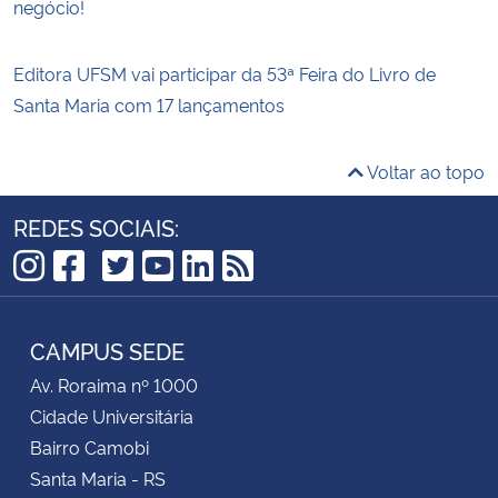
negócio!
Editora UFSM vai participar da 53ª Feira do Livro de
Santa Maria com 17 lançamentos
Voltar ao topo
REDES SOCIAIS:
TikTok
Instagram
Facebook
Twitter
YouTube
LinkedIn
RSS
CAMPUS SEDE
Av. Roraima nº 1000
Cidade Universitária
Bairro Camobi
Santa Maria - RS