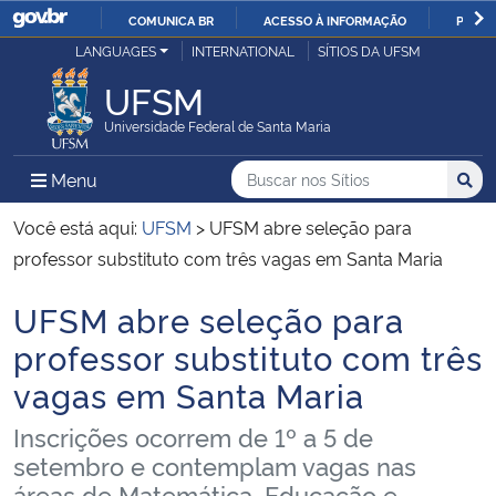
COMUNICA BR
ACESSO À INFORMAÇÃO
PARTI
Casa Civil
LANGUAGES
INTERNATIONAL
SÍTIOS DA UFSM
IR
PARA
UFSM
Ministério da Justiça e Segurança Pública
O
Universidade Federal de Santa Maria
CONTEÚDO
Ministério da Defesa
Buscar no nos Sítios
Busca
Busca:
Menu Principal do Sítio
Menu
Busc
Ministério das Relações Exteriores
Você está aqui:
UFSM
>
UFSM abre seleção para
professor substituto com três vagas em Santa Maria
Ministério da Economia
UFSM abre seleção para
Início do conteúdo
Ministério da Infraestrutura
professor substituto com três
vagas em Santa Maria
Ministério da Agricultura, Pecuária e Abastecimento
Inscrições ocorrem de 1º a 5 de
Ministério da Educação
setembro e contemplam vagas nas
áreas de Matemática, Educação e