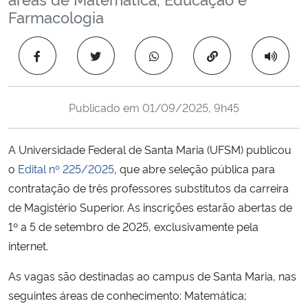
Ministério da Cidadania
Farmacologia
Ministério da Saúde
Copiar para área 
Ministério de Minas e Energia
Publicado em
01/09/2025, 9h45
Ministério da Ciência, Tecnologia, Inovações e Comunicações
A Universidade Federal de Santa Maria (UFSM) publicou
Ministério do Meio Ambiente
o
Edital nº 225/2025
, que abre seleção pública para
contratação de três professores substitutos da carreira
Ministério do Turismo
de Magistério Superior. As inscrições estarão abertas de
1º a 5 de setembro de 2025, exclusivamente pela
Ministério do Desenvolvimento Regional
internet.
Controladoria-Geral da União
As vagas são destinadas ao campus de Santa Maria, nas
seguintes áreas de conhecimento: Matemática;
Ministério da Mulher, da Família e dos Direitos Humanos