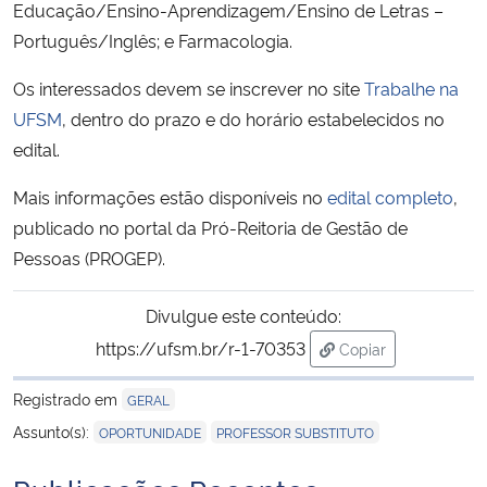
Educação/Ensino-Aprendizagem/Ensino de Letras –
Português/Inglês; e Farmacologia.
Secretaria-Geral
Os interessados devem se inscrever no site
Trabalhe na
Secretaria de Governo
UFSM
, dentro do prazo e do horário estabelecidos no
edital.
Gabinete de Segurança Institucional
Mais informações estão disponíveis no
edital completo
,
Advocacia-Geral da União
publicado no portal da Pró-Reitoria de Gestão de
Pessoas (PROGEP).
Banco Central do Brasil
Divulgue este conteúdo:
Planalto
https://ufsm.br/r-1-70353
Copiar
para área de trans
Registrado em
GERAL
,
Assunto(s):
OPORTUNIDADE
PROFESSOR SUBSTITUTO