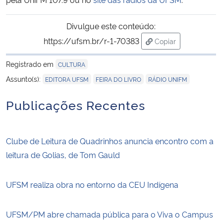
Secretaria-Geral
Divulgue este conteúdo:
https://ufsm.br/r-1-70383
Copiar
Secretaria de Governo
para área de trans
Registrado em
CULTURA
Gabinete de Segurança Institucional
,
,
Assunto(s):
EDITORA UFSM
FEIRA DO LIVRO
RÁDIO UNIFM
Publicações Recentes
Advocacia-Geral da União
Banco Central do Brasil
Clube de Leitura de Quadrinhos anuncia encontro com a
leitura de Golias, de Tom Gauld
Planalto
UFSM realiza obra no entorno da CEU Indígena
UFSM/PM abre chamada pública para o Viva o Campus