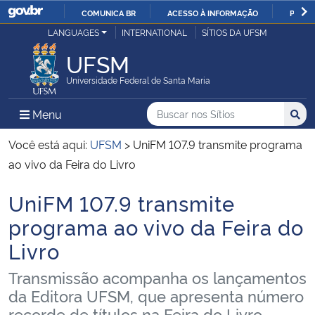
COMUNICA BR
ACESSO À INFORMAÇÃO
PARTI
Casa Civil
LANGUAGES
INTERNATIONAL
SÍTIOS DA UFSM
IR
PARA
UFSM
Ministério da Justiça e Segurança Pública
O
Universidade Federal de Santa Maria
CONTEÚDO
Ministério da Defesa
Buscar no nos Sítios
Busca
Busca:
Menu Principal do Sítio
Menu
Busc
Ministério das Relações Exteriores
Você está aqui:
UFSM
>
UniFM 107.9 transmite programa
ao vivo da Feira do Livro
Ministério da Economia
UniFM 107.9 transmite
Início do conteúdo
Ministério da Infraestrutura
programa ao vivo da Feira do
Livro
Ministério da Agricultura, Pecuária e Abastecimento
Transmissão acompanha os lançamentos
Ministério da Educação
da Editora UFSM, que apresenta número
recorde de títulos na Feira do Livro