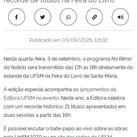
Ministério da Cidadania
Copiar para área 
Ministério da Saúde
Ministério de Minas e Energia
Publicado em
03/09/2025, 12h32
Ministério da Ciência, Tecnologia, Inovações e Comunicações
Nesta quarta-feira, 3 de setembro, o programa
No Ritmo
da Notícia
será transmitido das 17h às 18h diretamente do
Ministério do Meio Ambiente
estande da UFSM na Feira do Livro de Santa Maria.
Ministério do Turismo
A edição especial acompanha os
lançamentos da
Editora UFSM no evento
. Neste ano, a Editora celebra
Ministério do Desenvolvimento Regional
com um recorde histórico: 21 títulos apresentados em
duas sessões a partir das 16h.
Controladoria-Geral da União
É possível escutar o bate-papo ao vivo sobre as obras
Ministério da Mulher, da Família e dos Direitos Humanos
pela UniFM 107.9 ou no
site das rádios da UFSM
.