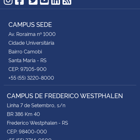
TikTok
Instagram
Facebook
Twitter
YouTube
LinkedIn
RSS
CAMPUS SEDE
Av. Roraima nº 1000
Cidade Universitária
Bairro Camobi
Santa Maria - RS
CEP: 97105-900
+55 (55) 3220-8000
CAMPUS DE FREDERICO WESTPHALEN
Linha 7 de Setembro, s/n
BR 386 Km 40
Frederico Westphalen - RS
CEP: 98400-000
+55 (55) 3744-0600