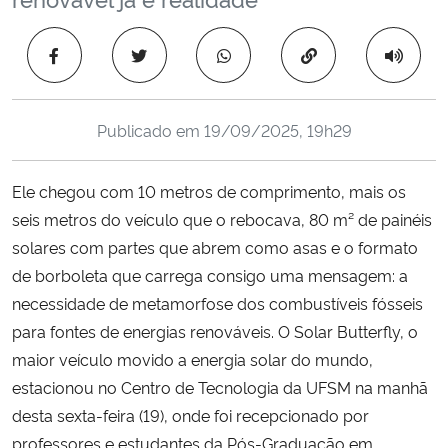
Ministério da Cidadania
Copiar para área 
Ministério da Saúde
Ministério de Minas e Energia
Publicado em
19/09/2025, 19h29
Ministério da Ciência, Tecnologia, Inovações e Comunicações
Ele chegou com 10 metros de comprimento, mais os
seis metros do veículo que o rebocava, 80 m² de painéis
Ministério do Meio Ambiente
solares com partes que abrem como asas e o formato
de borboleta que carrega consigo uma mensagem: a
Ministério do Turismo
necessidade de metamorfose dos combustíveis fósseis
para fontes de energias renováveis. O Solar Butterfly, o
Ministério do Desenvolvimento Regional
maior veículo movido a energia solar do mundo,
estacionou no Centro de Tecnologia da UFSM na manhã
Controladoria-Geral da União
desta sexta-feira (19), onde foi recepcionado por
professores e estudantes da Pós-Graduação em
Ministério da Mulher, da Família e dos Direitos Humanos