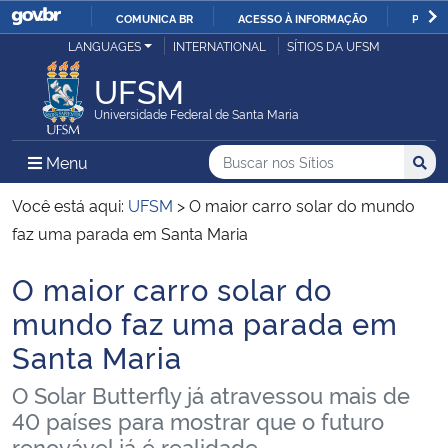
COMUNICA BR
ACESSO À INFORMAÇÃO
PARTI
Casa Civil
LANGUAGES
INTERNATIONAL
SÍTIOS DA UFSM
IR
PARA
UFSM
Ministério da Justiça e Segurança Pública
O
Universidade Federal de Santa Maria
CONTEÚDO
Ministério da Defesa
Buscar no nos Sítios
Busca
Busca:
Menu Principal do Sítio
Menu
Busc
Ministério das Relações Exteriores
Você está aqui:
UFSM
>
O maior carro solar do mundo
faz uma parada em Santa Maria
Ministério da Economia
O maior carro solar do
Início do conteúdo
Ministério da Infraestrutura
mundo faz uma parada em
Santa Maria
Ministério da Agricultura, Pecuária e Abastecimento
O Solar Butterfly já atravessou mais de
Ministério da Educação
40 países para mostrar que o futuro
renovável já é realidade