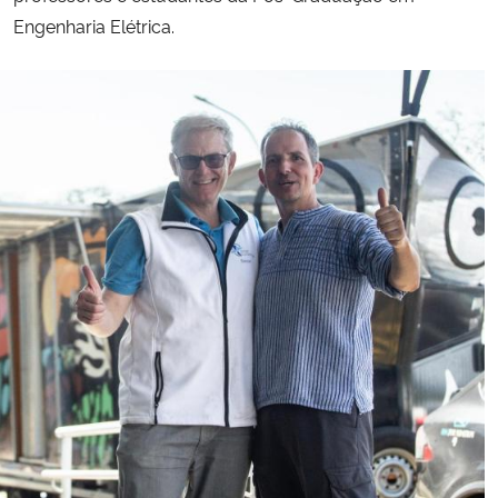
Engenharia Elétrica.
Secretaria-Geral
Secretaria de Governo
Gabinete de Segurança Institucional
Advocacia-Geral da União
Banco Central do Brasil
Planalto