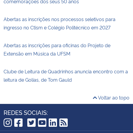
comemorações dos seus 50 anos
Abertas as inscrições nos processos seletivos para
ingresso no Ctism e Colégio Politécnico em 2027
Abertas as inscrições para oficinas do Projeto de
Extensão em Música da UFSM
Clube de Leitura de Quadrinhos anuncia encontro com a
leitura de Golias, de Tom Gauld
Voltar ao topo
REDES SOCIAIS:
TikTok
Instagram
Facebook
Twitter
YouTube
LinkedIn
RSS