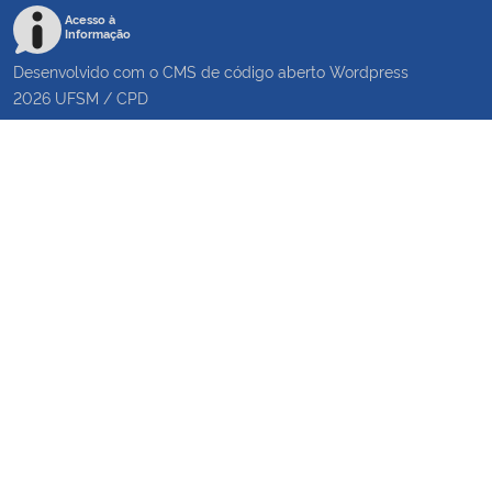
Acesso à
Informação
Desenvolvido com o CMS de código aberto
Wordpress
2026
UFSM
/
CPD