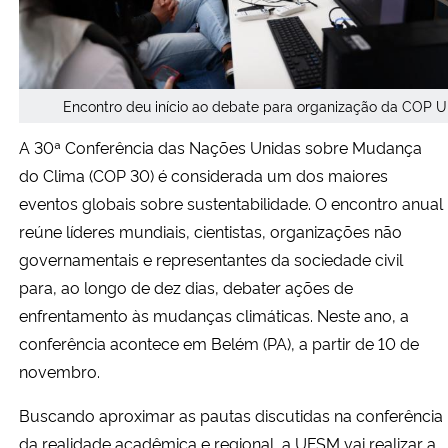
Secretaria-Geral
Secretaria de Governo
Encontro deu início ao debate para organização da COP 
A 30ª Conferência das Nações Unidas sobre Mudança
Gabinete de Segurança Institucional
do Clima (COP 30) é considerada um dos maiores
eventos globais sobre sustentabilidade. O encontro anual
Advocacia-Geral da União
reúne líderes mundiais, cientistas, organizações não
governamentais e representantes da sociedade civil
Banco Central do Brasil
para, ao longo de dez dias, debater ações de
Planalto
enfrentamento às mudanças climáticas. Neste ano, a
conferência acontece em Belém (PA), a partir de 10 de
novembro.
Buscando aproximar as pautas discutidas na conferência
da realidade acadêmica e regional, a UFSM vai realizar a