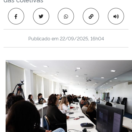
Ministério da Cidadania
Copiar para área 
Ministério da Saúde
Ministério de Minas e Energia
Publicado em
22/09/2025, 16h04
Ministério da Ciência, Tecnologia, Inovações e Comunicações
Ministério do Meio Ambiente
Ministério do Turismo
Ministério do Desenvolvimento Regional
Controladoria-Geral da União
Ministério da Mulher, da Família e dos Direitos Humanos