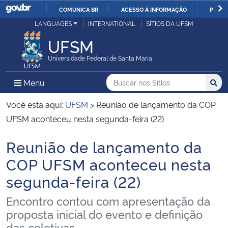
COMUNICA BR
ACESSO À INFORMAÇÃO
PARTI
Casa Civil
LANGUAGES
INTERNATIONAL
SÍTIOS DA UFSM
IR
PARA
UFSM
Ministério da Justiça e Segurança Pública
O
Universidade Federal de Santa Maria
CONTEÚDO
Ministério da Defesa
Buscar no nos Sítios
Busca
Busca:
Menu Principal do Sítio
Menu
Busc
Ministério das Relações Exteriores
Você está aqui:
UFSM
>
Reunião de lançamento da COP
UFSM aconteceu nesta segunda-feira (22)
Ministério da Economia
Reunião de lançamento da
Início do conteúdo
Ministério da Infraestrutura
COP UFSM aconteceu nesta
segunda-feira (22)
Ministério da Agricultura, Pecuária e Abastecimento
Encontro contou com apresentação da
Ministério da Educação
proposta inicial do evento e definição
das coletivas