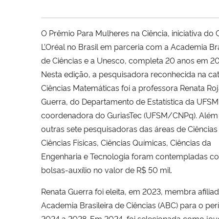
O Prêmio Para Mulheres na Ciência, iniciativa do
L’Oréal no Brasil em parceria com a Academia Bra
de Ciências e a Unesco, completa 20 anos em 20
Nesta edição, a pesquisadora reconhecida na ca
Ciências Matemáticas foi a professora Renata Ro
Guerra, do Departamento de Estatística da UFSM
coordenadora do GuriasTec (UFSM/CNPq). Além 
outras sete pesquisadoras das áreas de Ciências 
Ciências Físicas, Ciências Químicas, Ciências da
Engenharia e Tecnologia foram contempladas c
bolsas-auxílio no valor de R$ 50 mil.
Renata Guerra foi eleita, em 2023, membra afilia
Academia Brasileira de Ciências (ABC) para o per
2024 a 2028. Em 2024, foi selecionada como jo