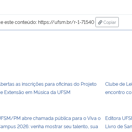
e este conteúdo:
https://ufsm.br/r-1-71540
Copiar
para área de
bertas as inscrições para oficinas do Projeto
Clube de Le
e Extensão em Música da UFSM
encontro co
FSM/PM abre chamada pública para o Viva o
Editora UFSM
ampus 2026: venha mostrar seu talento, sua
Livro de Sa