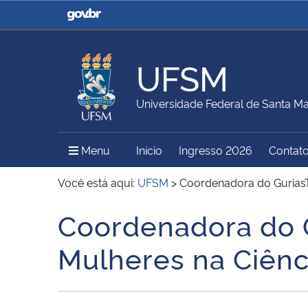
Casa Civil
Ministério da Justiça e
Segurança Pública
UFSM
Ministério da Agricultura,
Ministério da Educação
Universidade Federal de Santa Ma
Pecuária e Abastecimento
Menu Principal do Sítio
Menu
Início
Ingresso 2026
Contat
Ministério do Meio Ambiente
Ministério do Turismo
Você está aqui:
UFSM
>
Coordenadora do GuriasT
Coordenadora do G
Início do conteúdo
Secretaria de Governo
Gabinete de Segurança
Mulheres na Ciênc
Institucional