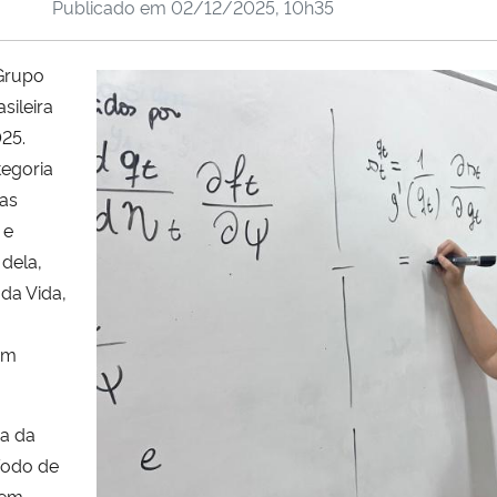
Publicado em
02/12/2025, 10h35
 Grupo
sileira
25.
tegoria
jas
 e
dela,
da Vida,
om
da da
íodo de
vem