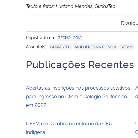
Texto e fotos: Luciana Mendes, GuriasTec
Divulgu
Registrado em
TECNOLOGIA
,
,
Assunto(s):
GURIASTEC
MULHERES NA CIÊNCIA
STEAM
Publicações Recentes
Abertas as inscrições nos processos seletivos
A
para ingresso no Ctism e Colégio Politécnico
d
em 2027
UFSM realiza obra no entorno da CEU
U
Indígena
C