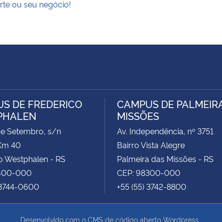
rte ou seu negócio!
S DE FREDERICO
CAMPUS DE PALMEIR
PHALEN
MISSÕES
de Setembro, s/n
Av. Independência, nº 3751
Km 40
Bairro Vista Alegre
o Westphalen - RS
Palmeira das Missões - RS
400-000
CEP: 98300-000
 3744-0600
+55 (55) 3742-8800
Desenvolvido com o CMS de código aberto
Wordpress