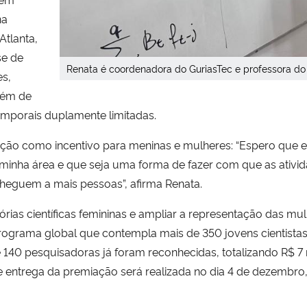
na
Atlanta,
se de
Renata é coordenadora do GuriasTec e professora d
es,
além de
emporais duplamente limitadas.
ão como incentivo para meninas e mulheres: “Espero que essa
minha área e que seja uma forma de fazer com que as ativid
cheguem a mais pessoas”, afirma Renata.
etórias científicas femininas e ampliar a representação das 
rograma global que contempla mais de 350 jovens cientistas
de 140 pesquisadoras já foram reconhecidas, totalizando R$ 7
de entrega da premiação será realizada no dia 4 de dezembro,