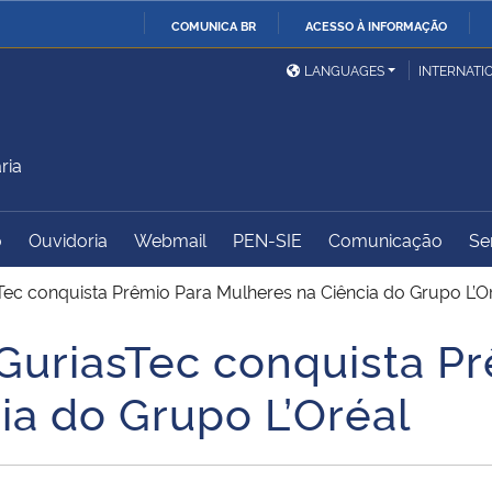
COMUNICA BR
ACESSO À INFORMAÇÃO
Ministério da Defesa
Ministério das Relações
Mini
IR
LANGUAGES
INTERNATI
Exteriores
PARA
O
Ministério da Cidadania
Ministério da Saúde
Mini
CONTEÚDO
ria
o
Ouvidoria
Webmail
PEN-SIE
Comunicação
Se
Ministério do
Controladoria-Geral da
Mini
Desenvolvimento Regional
União
Famí
ec conquista Prêmio Para Mulheres na Ciência do Grupo L’O
Hum
uriasTec conquista Pr
Advocacia-Geral da União
Banco Central do Brasil
Plan
ia do Grupo L’Oréal