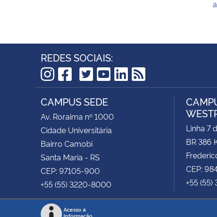
a
REDES SOCIAIS:
TikTok
Instagram
Facebook
Twitter
YouTube
LinkedIn
RSS
CAMPUS SEDE
CAMPU
WEST
Av. Roraima nº 1000
Linha 7 
Cidade Universitária
BR 386 
Bairro Camobi
Frederic
Santa Maria - RS
CEP: 98
CEP: 97105-900
+55 (55)
+55 (55) 3220-8000
Acesso à
Informação