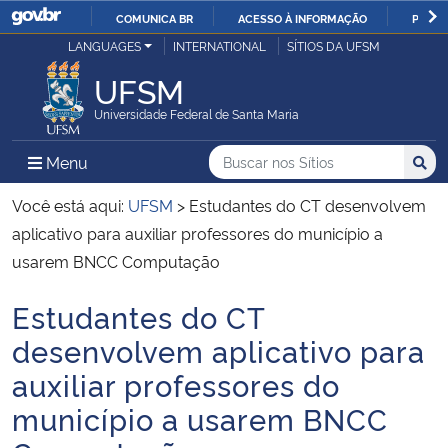
COMUNICA BR
ACESSO À INFORMAÇÃO
PARTI
Casa Civil
LANGUAGES
INTERNATIONAL
SÍTIOS DA UFSM
IR
PARA
UFSM
Ministério da Justiça e Segurança Pública
O
Universidade Federal de Santa Maria
CONTEÚDO
Ministério da Defesa
Buscar no nos Sítios
Busca
Busca:
Menu Principal do Sítio
Menu
Busc
Ministério das Relações Exteriores
Você está aqui:
UFSM
>
Estudantes do CT desenvolvem
aplicativo para auxiliar professores do município a
Ministério da Economia
usarem BNCC Computação
Estudantes do CT
Ministério da Infraestrutura
Início do conteúdo
desenvolvem aplicativo para
Ministério da Agricultura, Pecuária e Abastecimento
auxiliar professores do
município a usarem BNCC
Ministério da Educação