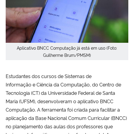
Secretaria-Geral
Secretaria de Governo
Gabinete de Segurança Institucional
Aplicativo BNCC Computação já está em uso (Foto:
Guilherme Brum/PMSM)
Advocacia-Geral da União
Estudantes dos cursos de
Sistemas de
Banco Central do Brasil
Informação
e
Ciência da Computação
, do Centro de
Tecnologia (CT) da Universidade Federal de Santa
Planalto
Maria (UFSM), desenvolveram o aplicativo BNCC
Computação. A ferramenta foi criada para facilitar a
aplicação da Base Nacional Comum Curricular (BNCC)
no planejamento das aulas dos professores que