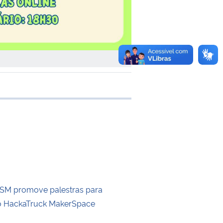
 transferência
FSM promove palestras para
 o HackaTruck MakerSpace