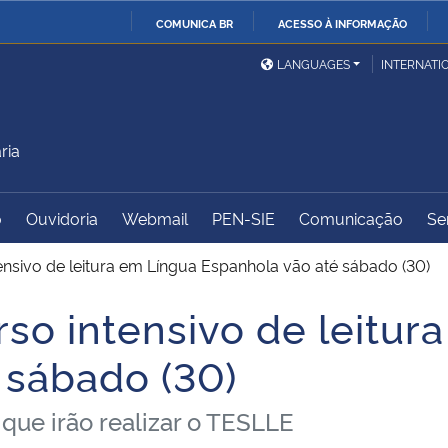
COMUNICA BR
ACESSO À INFORMAÇÃO
Ministério da Defesa
Ministério das Relações
Mini
IR
LANGUAGES
INTERNATI
Exteriores
PARA
O
Ministério da Cidadania
Ministério da Saúde
Mini
CONTEÚDO
ria
o
Ouvidoria
Webmail
PEN-SIE
Comunicação
Se
Ministério do
Controladoria-Geral da
Mini
Desenvolvimento Regional
União
Famí
tensivo de leitura em Língua Espanhola vão até sábado (30)
Hum
rso intensivo de leitur
Advocacia-Geral da União
Banco Central do Brasil
Plan
 sábado (30)
que irão realizar o TESLLE