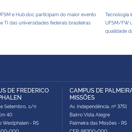
FSM e Hub.doc participam do maior evento
Tecnologia 
e TI das universidades federais brasileiras
UFSM/FW uti
qualidade d
S DE FREDERICO
CAMPUS DE PALMEIR
PHALEN
MISSÕES
de Setembro, s/n
Av. Independência, nº 3751
Km 40
Bairro Vista Alegre
o Westphalen - RS
Palmeira das Missões - RS
400-000
CEP: 98300-000