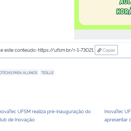
e este conteúdo:
https://ufsm.br/r-1-73021
Copiar
para área de
,
OTÍCIAS PARA ALUNOS
TESLLE
novaTec UFSM realiza pré-inauguração do
InovaTec U
ub de Inovação
apresentar