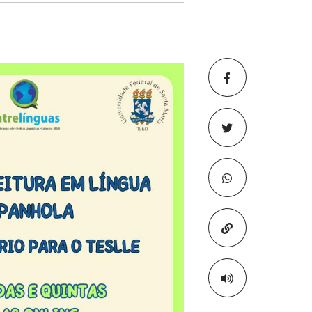
Copiar para áre