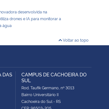
inovadora desenvolvida na
liza drones e IA para monitorar a
a água
Voltar ao topo
A DAS
CAMPUS DE CACHOEIRA DO
SUL
Rod. Taufik Germano, nº 3013
Bairro Universitário II
Cachoeira do Sul - RS
CEP: 96503-205