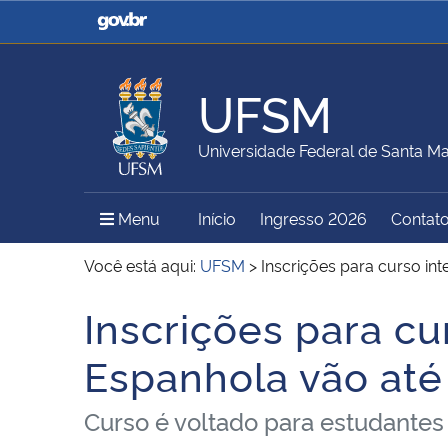
Casa Civil
Ministério da Justiça e
Segurança Pública
UFSM
Ministério da Agricultura,
Ministério da Educação
Universidade Federal de Santa Ma
Pecuária e Abastecimento
Menu Principal do Sítio
Menu
Início
Ingresso 2026
Contat
Ministério do Meio Ambiente
Ministério do Turismo
Você está aqui:
UFSM
>
Inscrições para curso in
Inscrições para cu
Início do conteúdo
Secretaria de Governo
Gabinete de Segurança
Espanhola vão até
Institucional
Curso é voltado para estudantes 