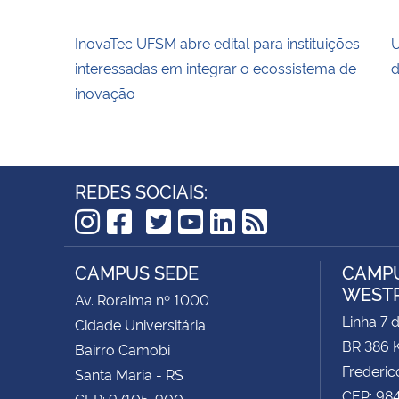
InovaTec UFSM abre edital para instituições
U
interessadas em integrar o ecossistema de
d
inovação
REDES SOCIAIS:
TikTok
Instagram
Facebook
Twitter
YouTube
LinkedIn
RSS
CAMPUS SEDE
CAMPU
WEST
Av. Roraima nº 1000
Linha 7 
Cidade Universitária
BR 386 
Bairro Camobi
Frederic
Santa Maria - RS
CEP: 98
CEP: 97105-900