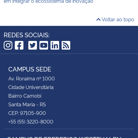
em integrar o ecossistema de inovação
Voltar ao topo
REDES SOCIAIS:
TikTok
Instagram
Facebook
Twitter
YouTube
LinkedIn
RSS
CAMPUS SEDE
Av. Roraima nº 1000
Cidade Universitária
Bairro Camobi
Santa Maria - RS
CEP: 97105-900
+55 (55) 3220-8000