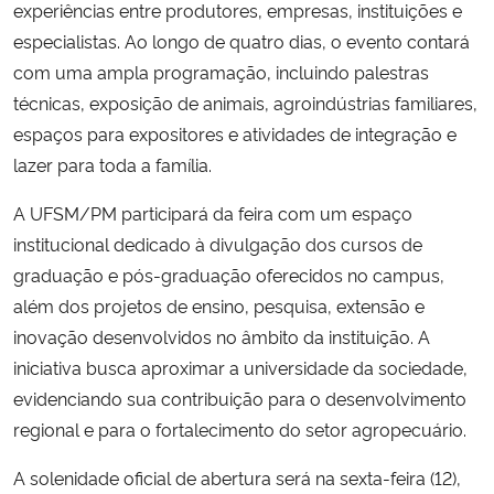
experiências entre produtores, empresas, instituições e
especialistas. Ao longo de quatro dias, o evento contará
Secretaria-Geral
com uma ampla programação, incluindo palestras
técnicas, exposição de animais, agroindústrias familiares,
Secretaria de Governo
espaços para expositores e atividades de integração e
lazer para toda a família.
Gabinete de Segurança Institucional
A UFSM/PM participará da feira com um espaço
Advocacia-Geral da União
institucional dedicado à divulgação dos cursos de
graduação e pós-graduação oferecidos no campus,
Banco Central do Brasil
além dos projetos de ensino, pesquisa, extensão e
inovação desenvolvidos no âmbito da instituição. A
Planalto
iniciativa busca aproximar a universidade da sociedade,
evidenciando sua contribuição para o desenvolvimento
regional e para o fortalecimento do setor agropecuário.
A solenidade oficial de abertura será na sexta-feira (12),