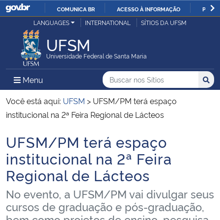
COMUNICA BR
ACESSO À INFORMAÇÃO
PARTI
Casa Civil
LANGUAGES
INTERNATIONAL
SÍTIOS DA UFSM
IR
PARA
UFSM
Ministério da Justiça e Segurança Pública
O
Universidade Federal de Santa Maria
CONTEÚDO
Ministério da Defesa
Buscar no nos Sítios
Busca
Busca:
Menu Principal do Sítio
Menu
Busc
Ministério das Relações Exteriores
Você está aqui:
UFSM
>
UFSM/PM terá espaço
institucional na 2ª Feira Regional de Lácteos
Ministério da Economia
UFSM/PM terá espaço
Início do conteúdo
Ministério da Infraestrutura
institucional na 2ª Feira
Regional de Lácteos
Ministério da Agricultura, Pecuária e Abastecimento
No evento, a UFSM/PM vai divulgar seus
Ministério da Educação
cursos de graduação e pós-graduação,
bem como projetos de ensino, pesquisa