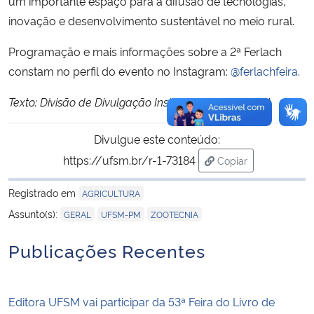
um importante espaço para a difusão de tecnologias,
inovação e desenvolvimento sustentável no meio rural.
Programação e mais informações sobre a 2ª Ferlach
constam no perfil do evento no Instagram:
@ferlachfeira
.
Texto: Divisão de Divulgação Institucional UFSM/PM
Divulgue este conteúdo:
https://ufsm.br/r-1-73184
Copiar
para área de trans
Registrado em
AGRICULTURA
,
,
Assunto(s):
GERAL
UFSM-PM
ZOOTECNIA
Publicações Recentes
Editora UFSM vai participar da 53ª Feira do Livro de