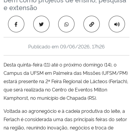
Ministério da Cidadania
e extensão
Ministério da Saúde
Copiar para área 
Ministério de Minas e Energia
Publicado em
09/06/2026, 17h26
Ministério da Ciência, Tecnologia, Inovações e Comunicações
Desta quinta-feira (11) até o próximo domingo (14), o
Ministério do Meio Ambiente
Campus da UFSM em Palmeira das Missões (UFSM/PM)
estará presente na 2ª Feira Regional de Lácteos (Ferlach),
Ministério do Turismo
que será realizada no Centro de Eventos Milton
Kamphorst, no município de Chapada (RS).
Ministério do Desenvolvimento Regional
Voltada ao agronegócio e à cadeia produtiva do leite, a
Controladoria-Geral da União
Ferlach é considerada uma das principais feiras do setor
na região, reunindo inovação, negócios e troca de
Ministério da Mulher, da Família e dos Direitos Humanos