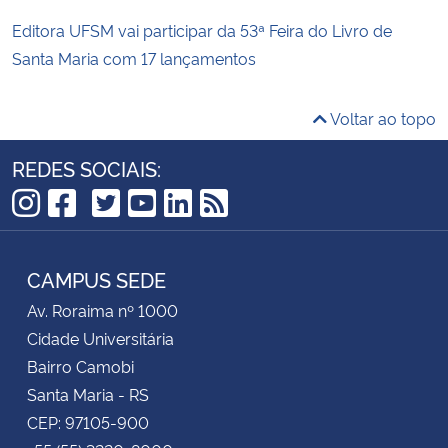
Editora UFSM vai participar da 53ª Feira do Livro de
Santa Maria com 17 lançamentos
Voltar ao topo
REDES SOCIAIS:
TikTok
Instagram
Facebook
Twitter
YouTube
LinkedIn
RSS
CAMPUS SEDE
Av. Roraima nº 1000
Cidade Universitária
Bairro Camobi
Santa Maria - RS
CEP: 97105-900