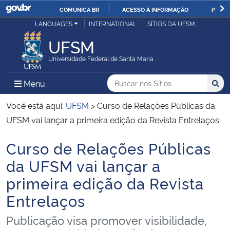
COMUNICA BR
ACESSO À INFORMAÇÃO
PARTI
Casa Civil
LANGUAGES
INTERNATIONAL
SÍTIOS DA UFSM
IR
PARA
UFSM
Ministério da Justiça e Segurança Pública
O
Universidade Federal de Santa Maria
CONTEÚDO
Ministério da Defesa
Buscar no nos Sítios
Busca
Busca:
Menu Principal do Sítio
Menu
Busc
Ministério das Relações Exteriores
Você está aqui:
UFSM
>
Curso de Relações Públicas da
UFSM vai lançar a primeira edição da Revista Entrelaços
Ministério da Economia
Curso de Relações Públicas
Início do conteúdo
Ministério da Infraestrutura
da UFSM vai lançar a
primeira edição da Revista
Ministério da Agricultura, Pecuária e Abastecimento
Entrelaços
Ministério da Educação
Publicação visa promover visibilidade,