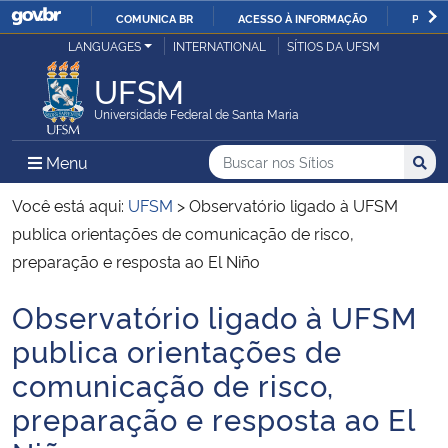
COMUNICA BR
ACESSO À INFORMAÇÃO
PARTI
Casa Civil
LANGUAGES
INTERNATIONAL
SÍTIOS DA UFSM
IR
PARA
UFSM
Ministério da Justiça e Segurança Pública
O
Universidade Federal de Santa Maria
CONTEÚDO
Ministério da Defesa
Buscar no nos Sítios
Busca
Busca:
Menu Principal do Sítio
Menu
Busc
Ministério das Relações Exteriores
Você está aqui:
UFSM
>
Observatório ligado à UFSM
publica orientações de comunicação de risco,
Ministério da Economia
preparação e resposta ao El Niño
Observatório ligado à UFSM
Ministério da Infraestrutura
Início do conteúdo
publica orientações de
Ministério da Agricultura, Pecuária e Abastecimento
comunicação de risco,
preparação e resposta ao El
Ministério da Educação