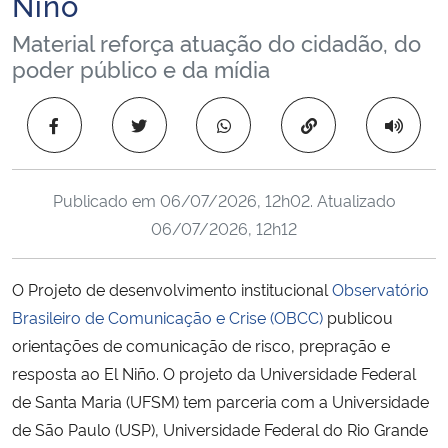
Niño
Ministério da Cidadania
Material reforça atuação do cidadão, do
poder público e da mídia
Ministério da Saúde
Copiar para área 
Ministério de Minas e Energia
Ministério da Ciência, Tecnologia, Inovações e Comunicações
Publicado em
06/07/2026, 12h02
. Atualizado
06/07/2026, 12h12
Ministério do Meio Ambiente
Ministério do Turismo
O Projeto de desenvolvimento institucional
Observatório
Brasileiro de Comunicação e Crise (OBCC)
publicou
Ministério do Desenvolvimento Regional
orientações de comunicação de risco, prepração e
resposta ao El Niño. O projeto da Universidade Federal
Controladoria-Geral da União
de Santa Maria (UFSM) tem parceria com a Universidade
de São Paulo (USP), Universidade Federal do Rio Grande
Ministério da Mulher, da Família e dos Direitos Humanos