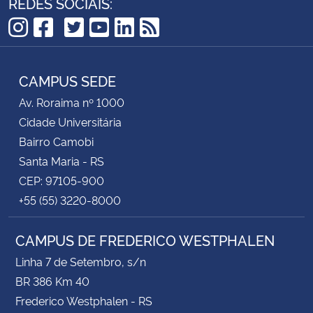
REDES SOCIAIS:
TikTok
Instagram
Facebook
Twitter
YouTube
LinkedIn
RSS
CAMPUS SEDE
Av. Roraima nº 1000
Cidade Universitária
Bairro Camobi
Santa Maria - RS
CEP: 97105-900
+55 (55) 3220-8000
CAMPUS DE FREDERICO WESTPHALEN
Linha 7 de Setembro, s/n
BR 386 Km 40
Frederico Westphalen - RS