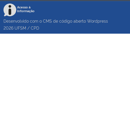
Acesso à
Informação
Desenvolvido com o CMS de código aberto
Wordpress
2026
UFSM
/
CPD