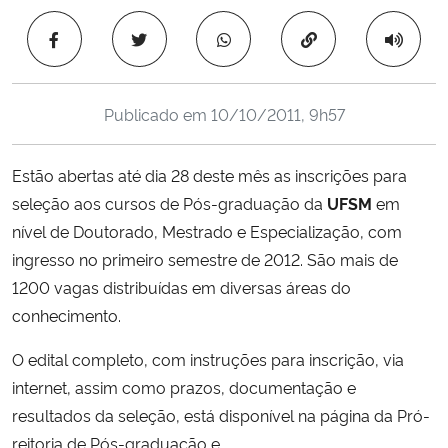
Ministério da Cidadania
Copiar para área 
Ministério da Saúde
Publicado em
10/10/2011, 9h57
Ministério de Minas e Energia
Estão abertas até dia 28 deste mês as inscrições para
Ministério da Ciência, Tecnologia, Inovações e Comunicações
seleção aos cursos de Pós-graduação da
UFSM
em
nível de Doutorado, Mestrado e Especialização, com
Ministério do Meio Ambiente
ingresso no primeiro semestre de 2012. São mais de
Ministério do Turismo
1200 vagas distribuídas em diversas áreas do
conhecimento.
Ministério do Desenvolvimento Regional
O edital completo, com instruções para inscrição, via
internet, assim como prazos, documentação e
Controladoria-Geral da União
resultados da seleção, está disponível na página da Pró-
reitoria de Pós-graduação e
Ministério da Mulher, da Família e dos Direitos Humanos