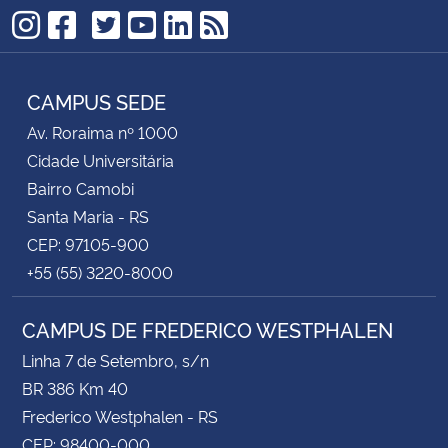
TikTok
Instagram
Facebook
Twitter
YouTube
LinkedIn
RSS
CAMPUS SEDE
Av. Roraima nº 1000
Cidade Universitária
Bairro Camobi
Santa Maria - RS
CEP: 97105-900
+55 (55) 3220-8000
CAMPUS DE FREDERICO WESTPHALEN
Linha 7 de Setembro, s/n
BR 386 Km 40
Frederico Westphalen - RS
CEP: 98400-000