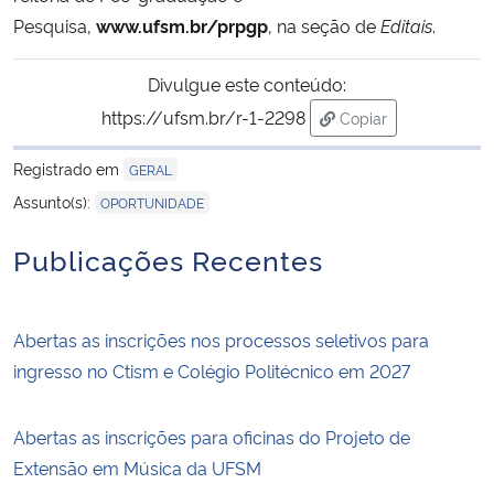
Pesquisa,
www.ufsm.br/prpgp
, na seção de
Editais
.
Secretaria-Geral
Divulgue este conteúdo:
Secretaria de Governo
https://ufsm.br/r-1-2298
Copiar
para área de transf
Registrado em
Gabinete de Segurança Institucional
GERAL
Assunto(s):
OPORTUNIDADE
Advocacia-Geral da União
Publicações Recentes
Banco Central do Brasil
Abertas as inscrições nos processos seletivos para
Planalto
ingresso no Ctism e Colégio Politécnico em 2027
Abertas as inscrições para oficinas do Projeto de
Extensão em Música da UFSM