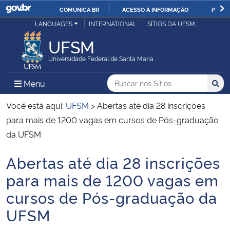
COMUNICA BR
ACESSO À INFORMAÇÃO
PARTI
Casa Civil
LANGUAGES
INTERNATIONAL
SÍTIOS DA UFSM
IR
PARA
UFSM
Ministério da Justiça e Segurança Pública
O
Universidade Federal de Santa Maria
CONTEÚDO
Ministério da Defesa
Buscar no nos Sítios
Busca
Busca:
Menu Principal do Sítio
Menu
Busc
Ministério das Relações Exteriores
Você está aqui:
UFSM
>
Abertas até dia 28 inscrições
para mais de 1200 vagas em cursos de Pós-graduação
Ministério da Economia
da UFSM
Abertas até dia 28 inscrições
Ministério da Infraestrutura
Início do conteúdo
para mais de 1200 vagas em
Ministério da Agricultura, Pecuária e Abastecimento
cursos de Pós-graduação da
UFSM
Ministério da Educação