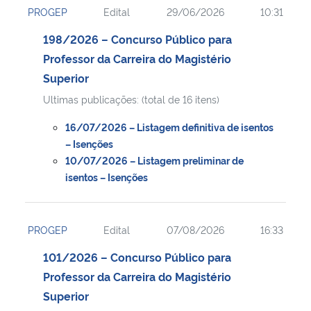
PROGEP
Edital
29/06/2026
10:31
Ministério da Cidadania
198/2026 – Concurso Público para
Ministério da Saúde
Professor da Carreira do Magistério
Superior
Ministério de Minas e Energia
Ultimas publicações: (total de 16 itens)
Ministério da Ciência, Tecnologia, Inovações e Comunicações
16/07/2026 – Listagem definitiva de isentos
– Isenções
Ministério do Meio Ambiente
10/07/2026 – Listagem preliminar de
isentos – Isenções
Ministério do Turismo
PROGEP
Edital
07/08/2026
16:33
Ministério do Desenvolvimento Regional
101/2026 – Concurso Público para
Controladoria-Geral da União
Professor da Carreira do Magistério
Superior
Ministério da Mulher, da Família e dos Direitos Humanos