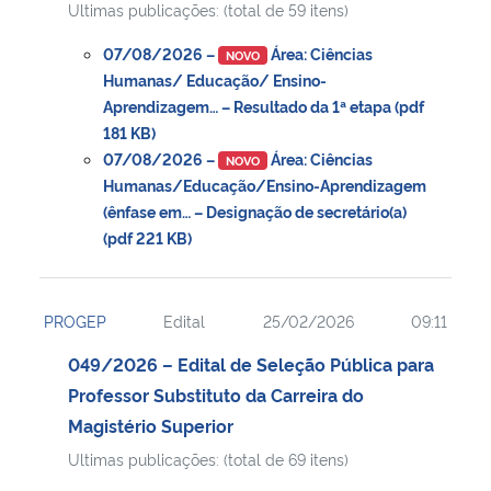
Ultimas publicações: (total de 59 itens)
Secretaria-Geral
07/08/2026 –
Área: Ciências
NOVO
Humanas/ Educação/ Ensino-
Aprendizagem… – Resultado da 1ª etapa (pdf
Secretaria de Governo
181 KB)
07/08/2026 –
Área: Ciências
NOVO
Gabinete de Segurança Institucional
Humanas/Educação/Ensino-Aprendizagem
(ênfase em… – Designação de secretário(a)
Advocacia-Geral da União
(pdf 221 KB)
Banco Central do Brasil
PROGEP
Edital
25/02/2026
09:11
Planalto
049/2026 – Edital de Seleção Pública para
Professor Substituto da Carreira do
Magistério Superior
Ultimas publicações: (total de 69 itens)