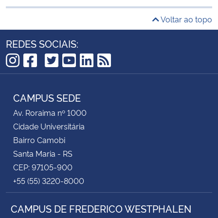
Voltar ao topo
REDES SOCIAIS:
TikTok
Instagram
Facebook
Twitter
YouTube
LinkedIn
RSS
CAMPUS SEDE
Av. Roraima nº 1000
Cidade Universitária
Bairro Camobi
Santa Maria - RS
CEP: 97105-900
+55 (55) 3220-8000
CAMPUS DE FREDERICO WESTPHALEN