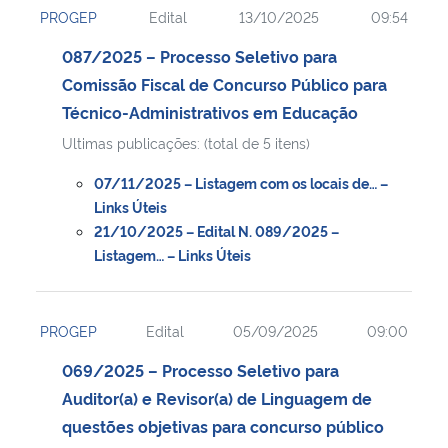
PROGEP
Edital
13/10/2025
09:54
Ministério da Cidadania
087/2025 – Processo Seletivo para
Ministério da Saúde
Comissão Fiscal de Concurso Público para
Técnico-Administrativos em Educação
Ministério de Minas e Energia
Ultimas publicações: (total de 5 itens)
Ministério da Ciência, Tecnologia, Inovações e Comunicações
07/11/2025 – Listagem com os locais de… –
Links Úteis
Ministério do Meio Ambiente
21/10/2025 – Edital N. 089/2025 –
Listagem… – Links Úteis
Ministério do Turismo
PROGEP
Edital
05/09/2025
09:00
Ministério do Desenvolvimento Regional
069/2025 – Processo Seletivo para
Controladoria-Geral da União
Auditor(a) e Revisor(a) de Linguagem de
questões objetivas para concurso público
Ministério da Mulher, da Família e dos Direitos Humanos