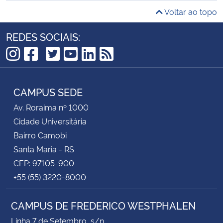
Voltar ao topo
REDES SOCIAIS:
TikTok
Instagram
Facebook
Twitter
YouTube
LinkedIn
RSS
CAMPUS SEDE
Av. Roraima nº 1000
Cidade Universitária
Bairro Camobi
Santa Maria - RS
CEP: 97105-900
+55 (55) 3220-8000
CAMPUS DE FREDERICO WESTPHALEN
Linha 7 de Setembro, s/n