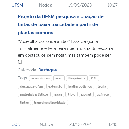
UFSM
Notícia
19/09/2023
10:27
Ministério da Cidadania
Projeto da UFSM pesquisa a criação de
Ministério da Saúde
tintas de baixa toxicidade a partir de
plantas comuns
Ministério de Minas e Energia
“Você olha por onde anda?” Essa pergunta
normalmente é feita para quem, distraído, esbarra
Ministério da Ciência, Tecnologia, Inovações e Comunicações
em obstáculos sem notar, mas também pode ser
[…]
Ministério do Meio Ambiente
Categoria:
Destaque
Tags:
artes visuais
avec
Bioquímica
CAL
Ministério do Turismo
destaque ufsm
extensão
jardim botânico
lacria
materiais artísticos
nppn
Pibid
ppgart
química
Ministério do Desenvolvimento Regional
tintas
transdisciplinaridade
Controladoria-Geral da União
CCNE
Notícia
23/12/2021
12:15
Ministério da Mulher, da Família e dos Direitos Humanos