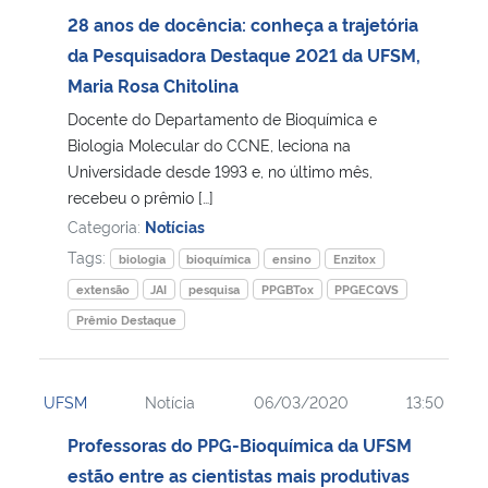
28 anos de docência: conheça a trajetória
Secretaria-Geral
da Pesquisadora Destaque 2021 da UFSM,
Maria Rosa Chitolina
Secretaria de Governo
Docente do Departamento de Bioquímica e
Biologia Molecular do CCNE, leciona na
Gabinete de Segurança Institucional
Universidade desde 1993 e, no último mês,
recebeu o prêmio […]
Advocacia-Geral da União
Categoria:
Notícias
Tags:
biologia
bioquímica
ensino
Enzitox
Banco Central do Brasil
extensão
JAI
pesquisa
PPGBTox
PPGECQVS
Prêmio Destaque
Planalto
UFSM
Notícia
06/03/2020
13:50
Professoras do PPG-Bioquímica da UFSM
estão entre as cientistas mais produtivas