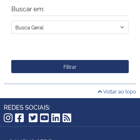
Buscar em:
Filtrar
Voltar ao topo
REDES SOCIAIS:
TikTok
Instagram
Facebook
Twitter
YouTube
LinkedIn
RSS