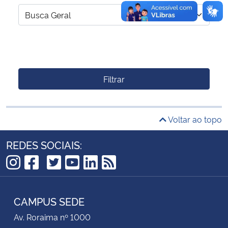
Filtrar
Voltar ao topo
REDES SOCIAIS:
TikTok
Instagram
Facebook
Twitter
YouTube
LinkedIn
RSS
CAMPUS SEDE
Av. Roraima nº 1000