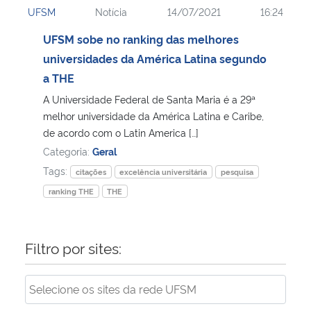
UFSM
Notícia
14/07/2021
16:24
Ministério da Cidadania
UFSM sobe no ranking das melhores
Ministério da Saúde
universidades da América Latina segundo
a THE
Ministério de Minas e Energia
A Universidade Federal de Santa Maria é a 29ª
melhor universidade da América Latina e Caribe,
Ministério da Ciência, Tecnologia, Inovações e Comunicações
de acordo com o Latin America […]
Categoria:
Geral
Ministério do Meio Ambiente
Tags:
citações
excelência universitária
pesquisa
ranking THE
THE
Ministério do Turismo
Ministério do Desenvolvimento Regional
Filtro por sites:
Controladoria-Geral da União
Ministério da Mulher, da Família e dos Direitos Humanos