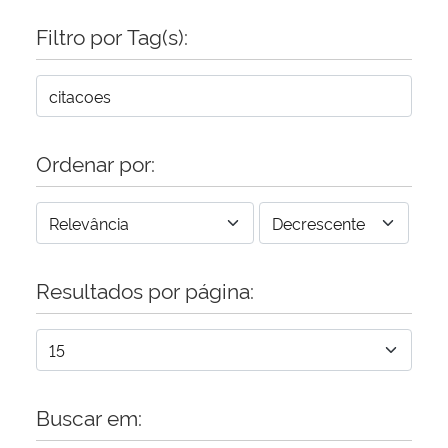
Filtro por Tag(s):
Secretaria-Geral
Secretaria de Governo
Gabinete de Segurança Institucional
Ordenar por:
Advocacia-Geral da União
Banco Central do Brasil
Resultados por página:
Planalto
Buscar em: