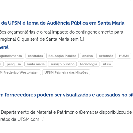
 da UFSM é tema de Audiência Pública em Santa Maria
ções orçamentárias e o real impacto do contingenciamento para
egional O que será de Santa Maria sem […]
eral
ngenciamento
contratos
Educação Pública
ensino
extensão
HUSM
o
pesquisa
santa maria
serviço público
tecnologia
ufsm
M Frederico Westphalen
UFSM Palmeira das Missões
 fornecedores podem ser visualizados e acessados no si
Departamento de Material e Patrimônio (Demapa) disponibilizou de
tratos da UFSM com […]