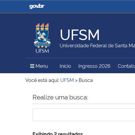
Casa Civil
Ministério da Justiça e
Segurança Pública
UFSM
Ministério da Agricultura,
Ministério da Educação
Universidade Federal de Santa Ma
Pecuária e Abastecimento
Menu Principal do Sítio
Menu
Início
Ingresso 2026
Contat
Ministério do Meio Ambiente
Ministério do Turismo
Você está aqui:
UFSM
>
Busca
Início do conteúdo
Realize uma busca:
Secretaria de Governo
Gabinete de Segurança
Institucional
Exibindo 2 resultados