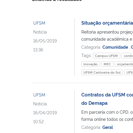
Situação orçamentária
UFSM
Notícia
Reitoria apresentou proje
comunidade acadêmica e r
16/05/2019
Categoria:
Comunidade
,
G
13:36
Tags:
Campus UFSM
conti
inovação
MEC
orçament
UFSM Cachoeira do Sul
UFS
Contratos da UFSM com
UFSM
do Demapa
Notícia
Em parceria com o CPD, o 
16/04/2019
forma online todos os con
10:52
Categoria:
Geral