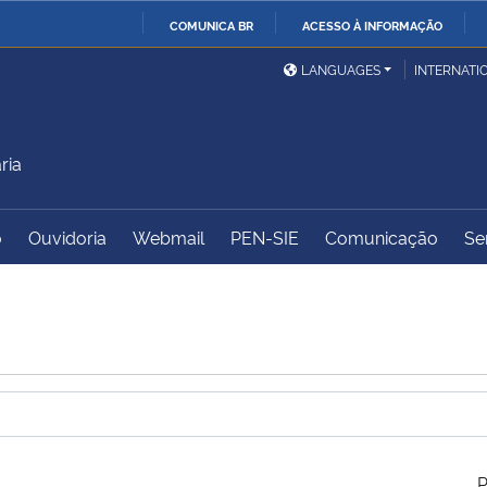
COMUNICA BR
ACESSO À INFORMAÇÃO
Ministério da Defesa
Ministério das Relações
Mini
IR
LANGUAGES
INTERNATI
Exteriores
PARA
O
Ministério da Cidadania
Ministério da Saúde
Mini
CONTEÚDO
ria
o
Ouvidoria
Webmail
PEN-SIE
Comunicação
Se
Ministério do
Controladoria-Geral da
Mini
Desenvolvimento Regional
União
Famí
Hum
Advocacia-Geral da União
Banco Central do Brasil
Plan
P