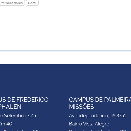
fornecedores
Geral
S DE FREDERICO
CAMPUS DE PALMEIR
PHALEN
MISSÕES
de Setembro, s/n
Av. Independência, nº 3751
Km 40
Bairro Vista Alegre