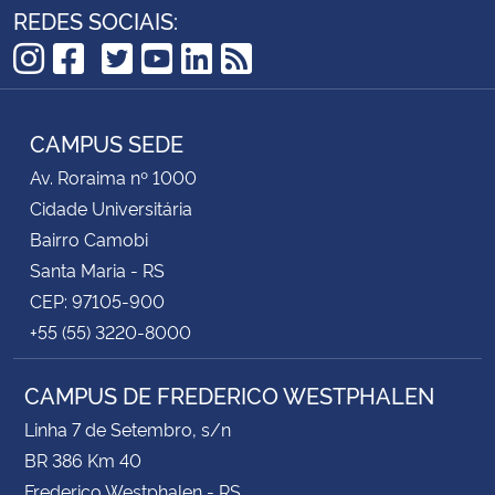
REDES SOCIAIS:
TikTok
Instagram
Facebook
Twitter
YouTube
LinkedIn
RSS
CAMPUS SEDE
Av. Roraima nº 1000
Cidade Universitária
Bairro Camobi
Santa Maria - RS
CEP: 97105-900
+55 (55) 3220-8000
CAMPUS DE FREDERICO WESTPHALEN
Linha 7 de Setembro, s/n
BR 386 Km 40
Frederico Westphalen - RS