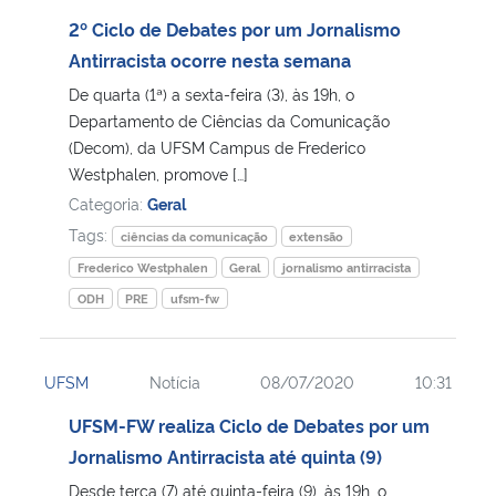
2º Ciclo de Debates por um Jornalismo
Secretaria-Geral
Antirracista ocorre nesta semana
De quarta (1ª) a sexta-feira (3), às 19h, o
Secretaria de Governo
Departamento de Ciências da Comunicação
(Decom), da UFSM Campus de Frederico
Gabinete de Segurança Institucional
Westphalen, promove […]
Categoria:
Geral
Advocacia-Geral da União
Tags:
ciências da comunicação
extensão
Frederico Westphalen
Geral
jornalismo antirracista
Banco Central do Brasil
ODH
PRE
ufsm-fw
Planalto
UFSM
Notícia
08/07/2020
10:31
UFSM-FW realiza Ciclo de Debates por um
Jornalismo Antirracista até quinta (9)
Desde terça (7) até quinta-feira (9), às 19h, o