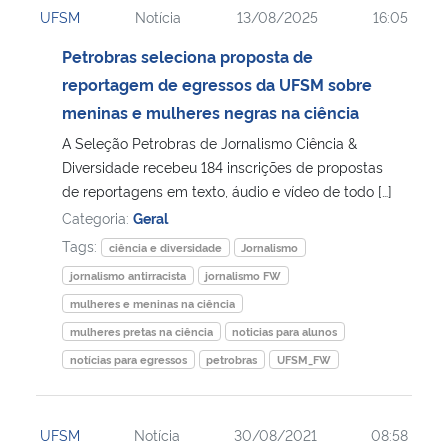
UFSM
Notícia
13/08/2025
16:05
Ministério da Cidadania
Petrobras seleciona proposta de
Ministério da Saúde
reportagem de egressos da UFSM sobre
meninas e mulheres negras na ciência
Ministério de Minas e Energia
A Seleção Petrobras de Jornalismo Ciência &
Diversidade recebeu 184 inscrições de propostas
Ministério da Ciência, Tecnologia, Inovações e Comunicações
de reportagens em texto, áudio e vídeo de todo […]
Categoria:
Geral
Ministério do Meio Ambiente
Tags:
ciência e diversidade
Jornalismo
jornalismo antirracista
jornalismo FW
Ministério do Turismo
mulheres e meninas na ciência
mulheres pretas na ciência
noticias para alunos
Ministério do Desenvolvimento Regional
notícias para egressos
petrobras
UFSM_FW
Controladoria-Geral da União
UFSM
Notícia
30/08/2021
08:58
Ministério da Mulher, da Família e dos Direitos Humanos