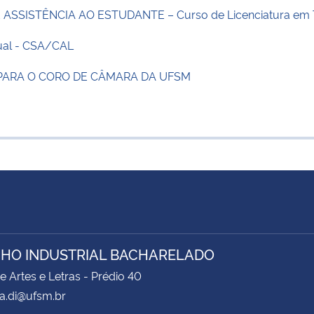
ASSISTÊNCIA AO ESTUDANTE – Curso de Licenciatura em 
tual - CSA/CAL
A PARA O CORO DE CÂMARA DA UFSM
HO INDUSTRIAL BACHARELADO
e Artes e Letras - Prédio 40
a.di@ufsm.br