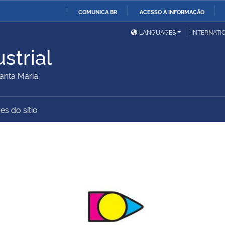
COMUNICA BR
ACESSO À INFORMAÇÃO
Ministério da Defesa
Ministério das Relações
Mini
IR
LANGUAGES
INTERNATI
Exteriores
PARA
strial
O
Ministério da Cidadania
Ministério da Saúde
Mini
CONTEÚDO
anta Maria
es do sítio
Ministério do
Controladoria-Geral da
Mini
Desenvolvimento Regional
União
Famí
Hum
Advocacia-Geral da União
Banco Central do Brasil
Plan