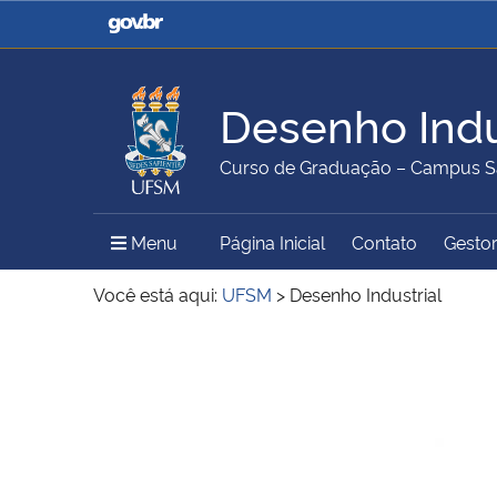
Casa Civil
Ministério da Justiça e
Segurança Pública
Desenho Indu
Ministério da Agricultura,
Ministério da Educação
Curso de Graduação – Campus S
Pecuária e Abastecimento
Menu Principal do Sítio
Menu
Página Inicial
Contato
Gestor
Ministério do Meio Ambiente
Ministério do Turismo
Você está aqui:
UFSM
>
Desenho Industrial
Início do conteúdo
Secretaria de Governo
Gabinete de Segurança
Institucional