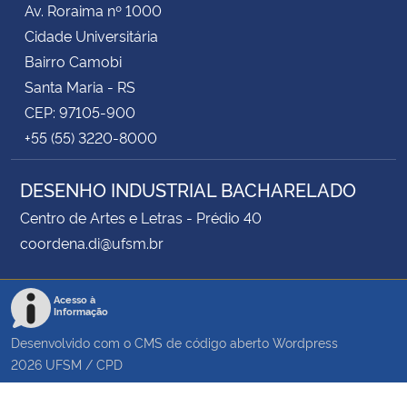
Av. Roraima nº 1000
Cidade Universitária
Secretaria-Geral
Bairro Camobi
Santa Maria - RS
Secretaria de Governo
CEP: 97105-900
+55 (55) 3220-8000
Gabinete de Segurança Institucional
DESENHO INDUSTRIAL BACHARELADO
Advocacia-Geral da União
Centro de Artes e Letras - Prédio 40
Banco Central do Brasil
coordena.di@ufsm.br
Planalto
Acesso à
Informação
Desenvolvido com o CMS de código aberto
Wordpress
2026
UFSM
/
CPD