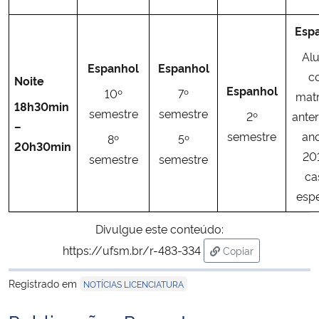
Esp
Al
Espanhol
Espanhol
c
Noite
Espanhol
10º
7º
matr
18h30min
semestre
semestre
2º
anter
–
semestre
an
8º
5º
20h30min
20
semestre
semestre
ca
espe
Divulgue este conteúdo:
https://ufsm.br/r-483-334
Copiar
para área de trans
Registrado em
NOTÍCIAS LICENCIATURA