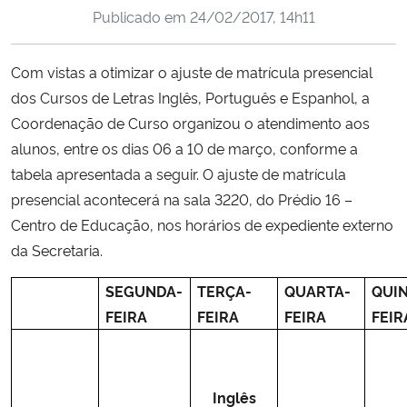
Publicado em
24/02/2017, 14h11
Ministério da Cidadania
Ministério da Saúde
Com
vistas a otimizar o
ajuste
de
matrícula
presencial
dos Cursos de Letras Inglês, Português e Espanhol, a
Ministério de Minas e Energia
Coordenação de Curso organizou o atendimento aos
alunos, entre os dias 06 a 10 de março, conforme a
Ministério da Ciência, Tecnologia, Inovações e Comunicações
tabela apresentada a seguir. O ajuste de matrícula
presencial acontecerá na sala 3220, do Prédio 16 –
Ministério do Meio Ambiente
Centro de Educação, nos horários de expediente externo
da Secretaria.
Ministério do Turismo
SEGUNDA-
TERÇA-
QUARTA-
QUI
Ministério do Desenvolvimento Regional
FEIRA
FEIRA
FEIRA
FEIR
Controladoria-Geral da União
Inglês
Ministério da Mulher, da Família e dos Direitos Humanos