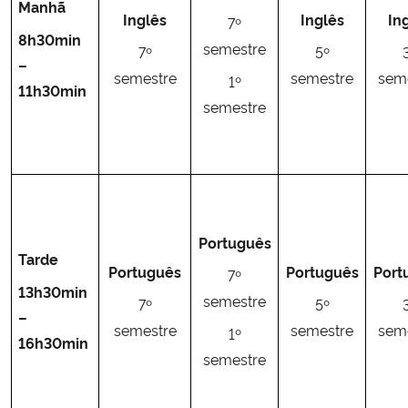
Manhã
Inglês
Inglês
In
7º
8h30min
Secretaria-Geral
semestre
7º
5º
–
semestre
semestre
sem
1º
11h30min
Secretaria de Governo
semestre
Gabinete de Segurança Institucional
Advocacia-Geral da União
Banco Central do Brasil
Português
Tarde
Português
Português
Port
7º
Planalto
13h30min
semestre
7º
5º
–
semestre
semestre
sem
1º
16h30min
semestre