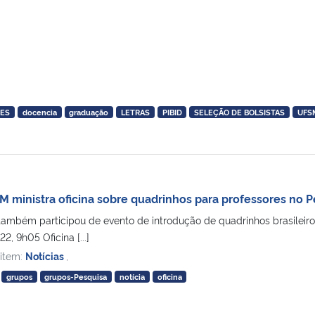
TES
docencia
graduação
LETRAS
PIBID
SELEÇÃO DE BOLSISTAS
UFS
M ministra oficina sobre quadrinhos para professores no P
 também participou de evento de introdução de quadrinhos brasilei
, 9h05 Oficina [...]
 item:
Notícias
,
grupos
grupos-Pesquisa
notícia
oficina