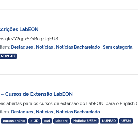
nscrições LabEON
forms.gle/Y2qpx5ZxBeqzJqEU8
 item:
Destaques
,
Notícias
,
Notícias Bacharelado
,
Sem categoria
NUPEAD
s – Cursos de Extensão LabEON
s abertas para os cursos de extensão do LabEON, para o English Onlin
 item:
Destaques
,
Notícias
,
Notícias Bacharelado
,
cursos online
e-3D
ead
labeon;
Noticias UFSM
NUPEAD
UFSM