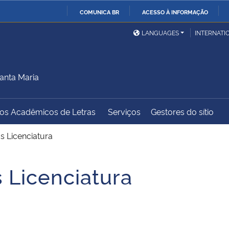
COMUNICA BR
ACESSO À INFORMAÇÃO
Ministério da Defesa
Ministério das Relações
Mini
IR
LANGUAGES
INTERNATI
Exteriores
PARA
O
Ministério da Cidadania
Ministério da Saúde
Mini
CONTEÚDO
anta Maria
dos Acadêmicos de Letras
Serviços
Gestores do sítio
Ministério do
Controladoria-Geral da
Mini
Desenvolvimento Regional
União
Famí
as Licenciatura
Hum
s Licenciatura
Advocacia-Geral da União
Banco Central do Brasil
Plan