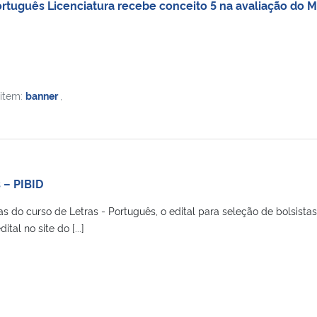
ortuguês Licenciatura recebe conceito 5 na avaliação do 
 item:
banner
,
 – PIBID
s do curso de Letras - Português, o edital para seleção de bolsistas 
ital no site do [...]