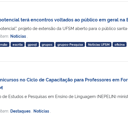
 potencial terá encontros voltados ao público em geral na
 potencial”, projeto de extensão da UFSM aberto para o público santa-m
 item:
Notícias
,
ensão
escrita
gpoqt
grupos
grupos-Pesquisa
Noticias UFSM
oficina
nicursos no Ciclo de Capacitação para Professores em For
SM
o de Estudos e Pesquisas em Ensino de Linguagem (NEPELIN) ministr
 item:
Destaques
,
Notícias
,