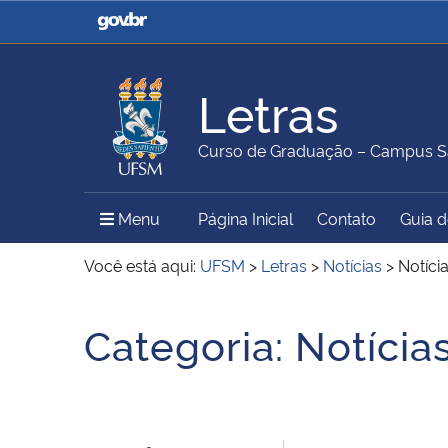
Casa Civil
Ministério da Justiça e
Segurança Pública
Letras
Ministério da Agricultura,
Ministério da Educação
Curso de Graduação – Campus S
Pecuária e Abastecimento
Menu Principal do Sítio
Menu
Página Inicial
Contato
Guia 
Ministério do Meio Ambiente
Ministério do Turismo
Você está aqui:
UFSM
>
Letras
>
Notícias
>
Notíci
Início do conteúdo
Categoria:
Notícia
Secretaria de Governo
Gabinete de Segurança
Institucional