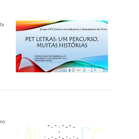
ta
 no