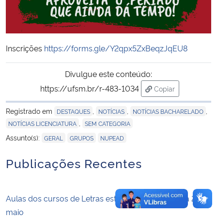
Secretaria-Geral
Inscrições
https://forms.gle/Y2qpx5ZxBeqzJqEU8
Secretaria de Governo
Divulgue este conteúdo:
Gabinete de Segurança Institucional
https://ufsm.br/r-483-1034
Copiar
para área de tran
Advocacia-Geral da União
Registrado em
,
,
,
DESTAQUES
NOTÍCIAS
NOTÍCIAS BACHARELADO
,
NOTÍCIAS LICENCIATURA
SEM CATEGORIA
Banco Central do Brasil
,
,
Assunto(s):
GERAL
GRUPOS
NUPEAD
Planalto
Publicações Recentes
Aulas dos cursos de Letras estão suspensas no dia 25 de
maio