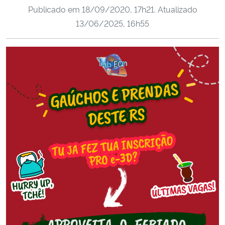
Publicado em
18/09/2020, 17h21
. Atualizado
Ministério da Cidadania
13/06/2025, 16h55
Ministério da Saúde
Ministério de Minas e Energia
Ministério da Ciência, Tecnologia, Inovações e Comunicações
Ministério do Meio Ambiente
Ministério do Turismo
Ministério do Desenvolvimento Regional
Controladoria-Geral da União
Ministério da Mulher, da Família e dos Direitos Humanos