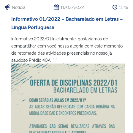
Ministério da Cidadania
Notícia
11/03/2022
11:49
Informativo 01/2022 – Bacharelado em Letras –
Ministério da Saúde
Língua Portuguesa
Ministério de Minas e Energia
Informativo 2022/01 Inicialmente, gostaríamos de
compartilhar com você nossa alegria com este momento
Ministério da Ciência, Tecnologia, Inovações e Comunicações
de retomada das atividades presenciais no nosso já
saudoso Prédio 40A. [...]
Ministério do Meio Ambiente
Ministério do Turismo
Ministério do Desenvolvimento Regional
Controladoria-Geral da União
Ministério da Mulher, da Família e dos Direitos Humanos