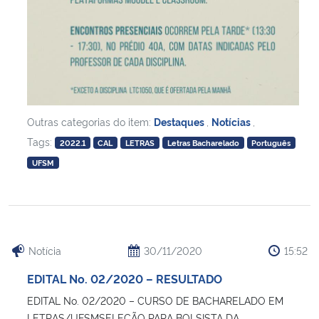
Secretaria-Geral
Secretaria de Governo
Gabinete de Segurança Institucional
Outras categorias do item:
Destaques
,
Notícias
,
Tags:
2022.1
CAL
LETRAS
Letras Bacharelado
Português
Advocacia-Geral da União
UFSM
Banco Central do Brasil
Planalto
Notícia
30/11/2020
15:52
EDITAL No. 02/2020 – RESULTADO
EDITAL No. 02/2020 – CURSO DE BACHARELADO EM
LETRAS/UFSMSELEÇÃO PARA BOLSISTA DA