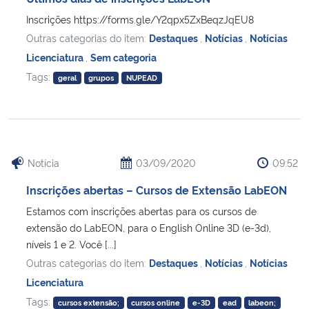
Inscrições https://forms.gle/Y2qpx5ZxBeqzJqEU8
Outras categorias do item:
Destaques
,
Notícias
,
Notícias
Licenciatura
,
Sem categoria
Tags:
geral
grupos
NUPEAD
Notícia
03/09/2020
09:52
Inscrições abertas – Cursos de Extensão LabEON
Estamos com inscrições abertas para os cursos de
extensão do LabEON, para o English Online 3D (e-3d),
níveis 1 e 2. Você [...]
Outras categorias do item:
Destaques
,
Notícias
,
Notícias
Licenciatura
Tags:
cursos extensão;
cursos online
e-3D
ead
labeon;