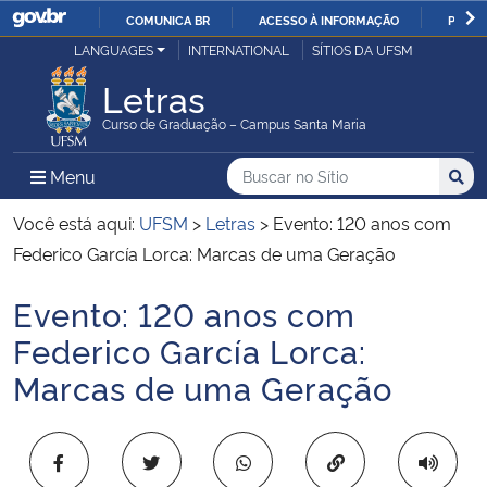
COMUNICA BR
ACESSO À INFORMAÇÃO
PARTI
Casa Civil
LANGUAGES
INTERNATIONAL
SÍTIOS DA UFSM
IR
PARA
Letras
Ministério da Justiça e Segurança Pública
O
Curso de Graduação – Campus Santa Maria
CONTEÚDO
Ministério da Defesa
Buscar no no Sítio
Busca
Busca:
Menu Principal do Sítio
Menu
Busc
Ministério das Relações Exteriores
Você está aqui:
UFSM
>
Letras
>
Evento: 120 anos com
Federico García Lorca: Marcas de uma Geração
Ministério da Economia
Evento: 120 anos com
Início do conteúdo
Ministério da Infraestrutura
Federico García Lorca:
Marcas de uma Geração
Ministério da Agricultura, Pecuária e Abastecimento
Ministério da Educação
Copiar para área 