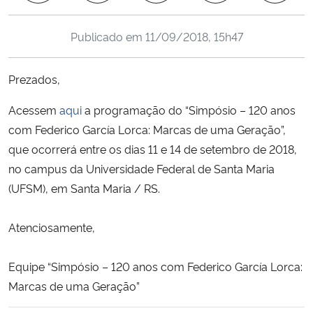
Ministério da Cidadania
Publicado em
11/09/2018, 15h47
Ministério da Saúde
Prezados,
Ministério de Minas e Energia
Acessem
aqui
a programação do “Simpósio – 120 anos
Ministério da Ciência, Tecnologia, Inovações e Comunicações
com Federico García Lorca: Marcas de uma Geração”,
que ocorrerá entre os dias 11 e 14 de setembro de 2018,
Ministério do Meio Ambiente
no campus da Universidade Federal de Santa Maria
(UFSM), em Santa Maria / RS.
Ministério do Turismo
Atenciosamente,
Ministério do Desenvolvimento Regional
Equipe “Simpósio – 120 anos com Federico García Lorca:
Controladoria-Geral da União
Marcas de uma Geração”
Ministério da Mulher, da Família e dos Direitos Humanos