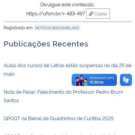
Divulgue este conteúdo:
https://ufsm.br/r-483-497
Copiar
Secretaria-Geral
para área de trans
Registrado em
NOTÍCIAS BACHARELADO
Secretaria de Governo
Publicações Recentes
Gabinete de Segurança Institucional
Advocacia-Geral da União
Aulas dos cursos de Letras estão suspensas no dia 25 de
maio
Banco Central do Brasil
Nota de Pesar: Falecimento do Professor Pedro Brum
Planalto
Santos
GPOQT na Bienal de Quadrinhos de Curitiba 2025