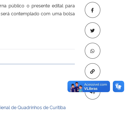
a público o presente edital para
ado será contemplado com uma bolsa
 transferência
Copiar para áre
enal de Quadrinhos de Curitiba