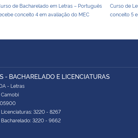
urso de Bacharelado em Letras – Português
Curso de Le
ecebe conceito 4 em avaliação do MEC
conceito 5 
S - BACHARELADO E LICENCIATURAS
0A - Letras
 Camobi
105900
 Licenciaturas: 3220 - 8267
 Bacharelado: 3220 - 9662