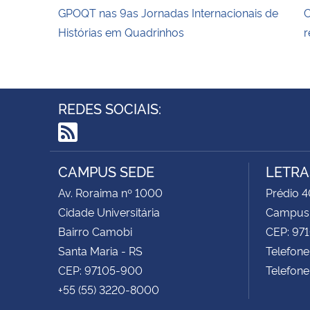
GPOQT nas 9as Jornadas Internacionais de
C
Histórias em Quadrinhos
r
REDES SOCIAIS:
RSS
CAMPUS SEDE
LETRA
Av. Roraima nº 1000
Prédio 4
Cidade Universitária
Campus
Bairro Camobi
CEP: 97
Santa Maria - RS
Telefone
CEP: 97105-900
Telefone
+55 (55) 3220-8000