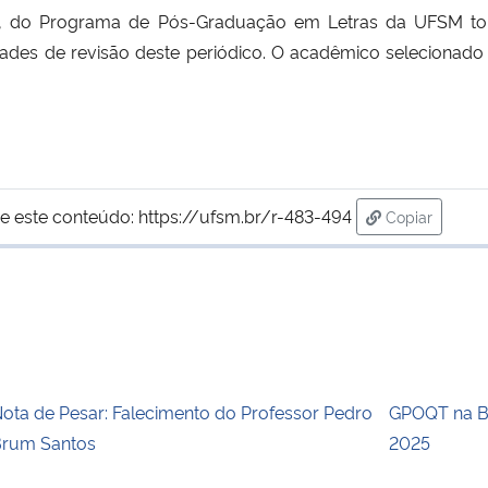
s,
do Programa de Pós-Graduação em Letras da UFSM torn
vidades de revisão deste periódico. O acadêmico selecion
e este conteúdo:
https://ufsm.br/r-483-494
Copiar
para área de
ota de Pesar: Falecimento do Professor Pedro
GPOQT na Bi
rum Santos
2025