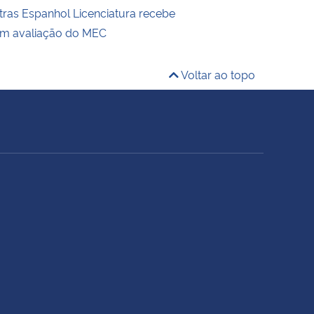
tras Espanhol Licenciatura recebe
em avaliação do MEC
Voltar ao topo