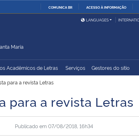
COMUNICA BR
ACESSO À INFORMAÇÃO
Ministério da Defesa
Ministério das Relações
Mini
IR
LANGUAGES
INTERNATI
Exteriores
PARA
O
Ministério da Cidadania
Ministério da Saúde
Mini
CONTEÚDO
anta Maria
dos Acadêmicos de Letras
Serviços
Gestores do sítio
Ministério do
Controladoria-Geral da
Mini
Desenvolvimento Regional
União
Famí
ta para a revista Letras
Hum
a para a revista Letras
Advocacia-Geral da União
Banco Central do Brasil
Plan
Publicado em
07/08/2018, 16h34