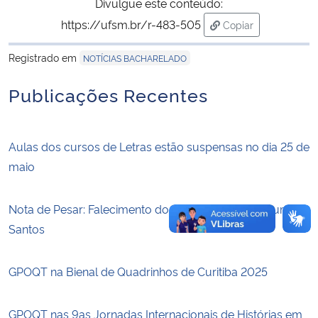
Divulgue este conteúdo:
https://ufsm.br/r-483-505
Copiar
Secretaria-Geral
para área de trans
Registrado em
NOTÍCIAS BACHARELADO
Secretaria de Governo
Publicações Recentes
Gabinete de Segurança Institucional
Aulas dos cursos de Letras estão suspensas no dia 25 de
Advocacia-Geral da União
maio
Banco Central do Brasil
Nota de Pesar: Falecimento do Professor Pedro Brum
Planalto
Santos
GPOQT na Bienal de Quadrinhos de Curitiba 2025
GPOQT nas 9as Jornadas Internacionais de Histórias em