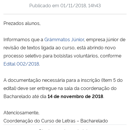
Publicado em
01/11/2018, 14h43
Ministério da Cidadania
Ministério da Saúde
Prezados alunos,
Ministério de Minas e Energia
Informamos que a
Grámmatos Júnior
, empresa júnior de
revisão de textos ligada ao curso, está abrindo novo
Ministério da Ciência, Tecnologia, Inovações e Comunicações
processo seletivo para bolsistas voluntários, conforme
Edital 002/2018
.
Ministério do Meio Ambiente
A documentação necessária para a inscrição (Item 5 do
Ministério do Turismo
edital) deve ser entregue na sala da coordenação do
Bacharelado até dia
14 de novembro de 2018
.
Ministério do Desenvolvimento Regional
Atenciosamente,
Controladoria-Geral da União
Coordenação do Curso de Letras – Bacharelado
Ministério da Mulher, da Família e dos Direitos Humanos