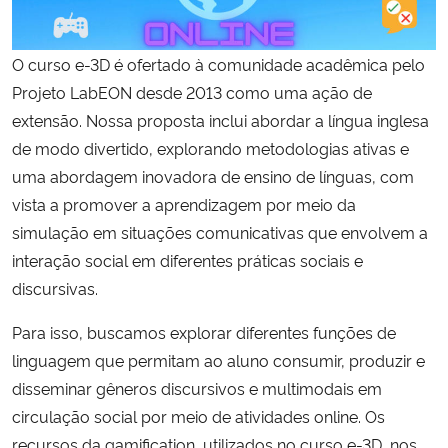
Secretaria-Geral
O curso e-3D é ofertado à comunidade acadêmica pelo
Projeto LabEON desde 2013 como uma ação de
Secretaria de Governo
extensão. Nossa proposta inclui abordar a língua inglesa
de modo divertido, explorando metodologias ativas e
Gabinete de Segurança Institucional
uma abordagem inovadora de ensino de línguas, com
vista a promover a aprendizagem por meio da
Advocacia-Geral da União
simulação em situações comunicativas que envolvem a
interação social em diferentes práticas sociais e
Banco Central do Brasil
discursivas.
Planalto
Para isso, buscamos explorar diferentes funções de
linguagem que permitam ao aluno consumir, produzir e
disseminar gêneros discursivos e multimodais em
circulação social por meio de atividades online. Os
recursos da gamification, utilizados no curso e-3D, nos