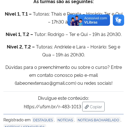
As turmas são as seguintes:
Nível 1, T.1 –
Tutoras: Thais e Renata – Horário: Ter e Qui
– 17h30 às 19h.
Nível 1, T.2 –
Tutor: Rodrigo – Ter e Qui – 19h às 20h30.
Nível 2, T.2 –
Tutoras: Andriele e Lara – Horário: Seg e
Qua – 19h às 20h30.
Dúvidas para o preenchimento ou sobre o curso? Entre
em contato conosco pelo e-mail
(labeonextensao@gmail.com) ou redes sociais!
Divulgue este conteúdo:
https://ufsm.br/r-483-1013
Copiar
para área de tran
Registrado em
,
,
,
DESTAQUES
NOTÍCIAS
NOTÍCIAS BACHARELADO
NOTÍCIAS LICENCIATURA