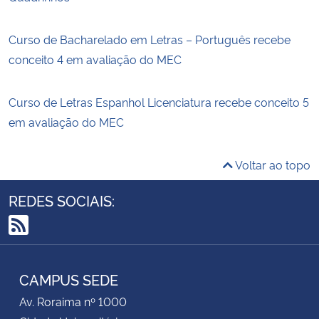
Curso de Bacharelado em Letras – Português recebe
conceito 4 em avaliação do MEC
Curso de Letras Espanhol Licenciatura recebe conceito 5
em avaliação do MEC
Voltar ao topo
REDES SOCIAIS:
RSS
CAMPUS SEDE
Av. Roraima nº 1000