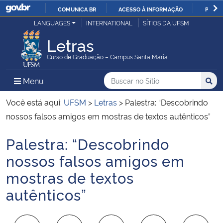
COMUNICA BR
ACESSO À INFORMAÇÃO
PARTI
Casa Civil
LANGUAGES
INTERNATIONAL
SÍTIOS DA UFSM
IR
PARA
Letras
Ministério da Justiça e Segurança Pública
O
Curso de Graduação – Campus Santa Maria
CONTEÚDO
Ministério da Defesa
Buscar no no Sítio
Busca
Busca:
Menu Principal do Sítio
Menu
Busc
Ministério das Relações Exteriores
Você está aqui:
UFSM
>
Letras
>
Palestra: “Descobrindo
nossos falsos amigos em mostras de textos autênticos”
Ministério da Economia
Palestra: “Descobrindo
Início do conteúdo
Ministério da Infraestrutura
nossos falsos amigos em
mostras de textos
Ministério da Agricultura, Pecuária e Abastecimento
autênticos”
Ministério da Educação