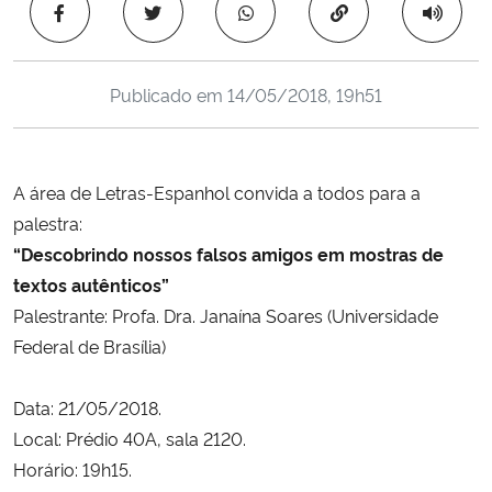
Copiar para área 
Ministério da Cidadania
Ministério da Saúde
Publicado em
14/05/2018, 19h51
Ministério de Minas e Energia
A área de Letras-Espanhol convida a todos para a
Ministério da Ciência, Tecnologia, Inovações e Comunicações
palestra:
“Descobrindo nossos falsos amigos em mostras de
Ministério do Meio Ambiente
textos autênticos”
Ministério do Turismo
Palestrante: Profa. Dra. Janaína Soares (
Universidade
Federal de Brasília)
Ministério do Desenvolvimento Regional
Data: 21/05/2018.
Controladoria-Geral da União
Local: Prédio 40A, sala 2120.
Horário: 19h15.
Ministério da Mulher, da Família e dos Direitos Humanos