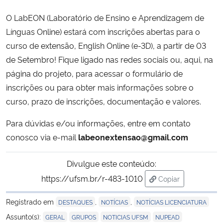
O LabEON (Laboratório de Ensino e Aprendizagem de
Secretaria-Geral
Línguas Online) estará com inscrições abertas para o
curso de extensão, English Online (e-3D), a partir de 03
Secretaria de Governo
de Setembro! Fique ligado nas redes sociais ou, aqui, na
página do projeto, para acessar o formulário de
Gabinete de Segurança Institucional
inscrições ou para obter mais informações sobre o
curso, prazo de inscrições, documentação e valores.
Advocacia-Geral da União
Para dúvidas e/ou informações, entre em contato
Banco Central do Brasil
conosco via e-mail
labeonextensao@gmail.com
Planalto
Divulgue este conteúdo:
https://ufsm.br/r-483-1010
Copiar
para área de tran
Registrado em
,
,
DESTAQUES
NOTÍCIAS
NOTÍCIAS LICENCIATURA
,
,
,
Assunto(s):
GERAL
GRUPOS
NOTICIAS UFSM
NUPEAD