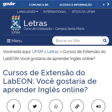
COMUNICA BR
ACESSO À INFORMAÇÃO
PARTI
Casa Civil
LANGUAGES
INTERNATIONAL
SÍTIOS DA UFSM
IR
PARA
Letras
Ministério da Justiça e Segurança Pública
O
Curso de Graduação – Campus Santa Maria
CONTEÚDO
Ministério da Defesa
Buscar no no Sítio
Busca
Busca:
Menu Principal do Sítio
Menu
Busc
Ministério das Relações Exteriores
Você está aqui:
UFSM
>
Letras
>
Cursos de Extensão do
LabEON: Você gostaria de aprender Inglês online?
Ministério da Economia
Cursos de Extensão do
Início do conteúdo
Ministério da Infraestrutura
LabEON: Você gostaria de
aprender Inglês online?
Ministério da Agricultura, Pecuária e Abastecimento
Ministério da Educação
Copiar para área 