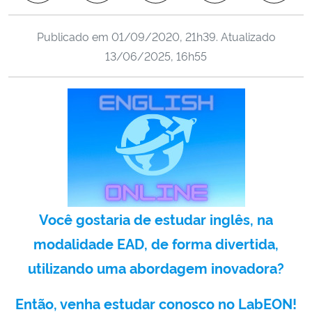
Ministério da Cidadania
Publicado em
01/09/2020, 21h39
. Atualizado
Ministério da Saúde
13/06/2025, 16h55
Ministério de Minas e Energia
Ministério da Ciência, Tecnologia, Inovações e Comunicações
Ministério do Meio Ambiente
Ministério do Turismo
Você gostaria de estudar inglês, na
Ministério do Desenvolvimento Regional
modalidade EAD, de forma divertida,
utilizando uma abordagem inovadora?
Controladoria-Geral da União
Então, venha estudar conosco no LabEON!
Ministério da Mulher, da Família e dos Direitos Humanos