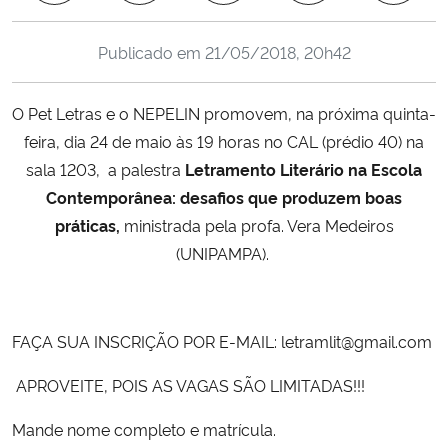
Ministério da Cidadania
Publicado em
21/05/2018, 20h42
Ministério da Saúde
O Pet Letras e o NEPELIN promovem, na próxima quinta-
Ministério de Minas e Energia
feira, dia 24 de maio às 19 horas no CAL (prédio 40) na
sala 1203, a palestra
Letramento Literário na Escola
Ministério da Ciência, Tecnologia, Inovações e Comunicações
Contemporânea: desafios que produzem boas
práticas,
ministrada pela profa. Vera Medeiros
Ministério do Meio Ambiente
(UNIPAMPA).
Ministério do Turismo
Ministério do Desenvolvimento Regional
FAÇA SUA INSCRIÇÃO POR E-MAIL: letramlit@gmail.com
APROVEITE, POIS AS VAGAS SÃO LIMITADAS!!!
Controladoria-Geral da União
Mande nome completo e matrícula.
Ministério da Mulher, da Família e dos Direitos Humanos