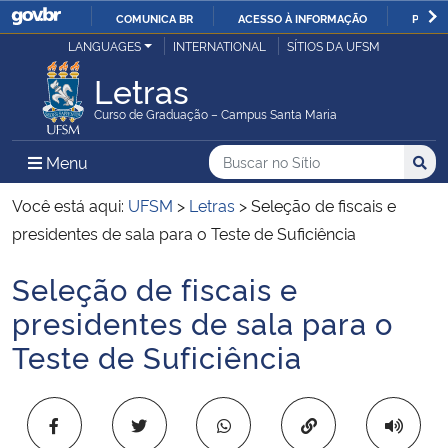
COMUNICA BR
ACESSO À INFORMAÇÃO
PARTI
Casa Civil
LANGUAGES
INTERNATIONAL
SÍTIOS DA UFSM
IR
PARA
Letras
Ministério da Justiça e Segurança Pública
O
Curso de Graduação – Campus Santa Maria
CONTEÚDO
Ministério da Defesa
Buscar no no Sítio
Busca
Busca:
Menu Principal do Sítio
Menu
Busc
Ministério das Relações Exteriores
Você está aqui:
UFSM
>
Letras
>
Seleção de fiscais e
presidentes de sala para o Teste de Suficiência
Ministério da Economia
Seleção de fiscais e
Início do conteúdo
Ministério da Infraestrutura
presidentes de sala para o
Teste de Suficiência
Ministério da Agricultura, Pecuária e Abastecimento
Ministério da Educação
Copiar para área 