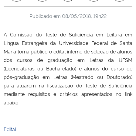
Ministério da Cidadania
Publicado em
08/05/2018, 19h22
Ministério da Saúde
A Comissão do Teste de Suficiência em Leitura em
Ministério de Minas e Energia
Língua Estrangeira da Universidade Federal de Santa
Maria torna público o edital interno de seleção de alunos
Ministério da Ciência, Tecnologia, Inovações e Comunicações
dos cursos de graduação em Letras da UFSM
(Licenciaturas ou Bacharelado) e alunos do curso de
Ministério do Meio Ambiente
pós-graduação em Letras (Mestrado ou Doutorado)
para atuarem na fiscalização do Teste de Suficiência
Ministério do Turismo
mediante requisitos e critérios apresentados no link
abaixo.
Ministério do Desenvolvimento Regional
Controladoria-Geral da União
Edital
Ministério da Mulher, da Família e dos Direitos Humanos