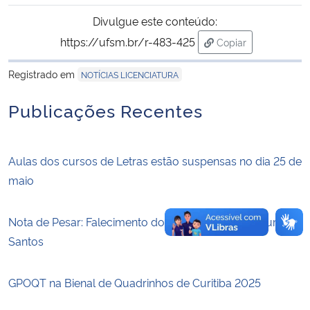
Divulgue este conteúdo:
Secretaria-Geral
https://ufsm.br/r-483-425
Copiar
para área de trans
Secretaria de Governo
Registrado em
NOTÍCIAS LICENCIATURA
Publicações Recentes
Gabinete de Segurança Institucional
Advocacia-Geral da União
Aulas dos cursos de Letras estão suspensas no dia 25 de
maio
Banco Central do Brasil
Planalto
Nota de Pesar: Falecimento do Professor Pedro Brum
Santos
GPOQT na Bienal de Quadrinhos de Curitiba 2025