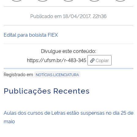
Ministério da Cidadania
Publicado em
18/04/2017, 22h36
Ministério da Saúde
Edital para bolsista FIEX
Ministério de Minas e Energia
Divulgue este conteúdo:
Ministério da Ciência, Tecnologia, Inovações e Comunicações
https://ufsm.br/r-483-345
Copiar
para área de trans
Ministério do Meio Ambiente
Registrado em
NOTÍCIAS LICENCIATURA
Ministério do Turismo
Publicações Recentes
Ministério do Desenvolvimento Regional
Aulas dos cursos de Letras estão suspensas no dia 25 de
Controladoria-Geral da União
maio
Ministério da Mulher, da Família e dos Direitos Humanos