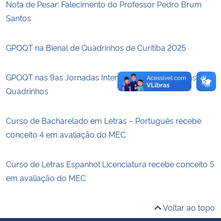
Nota de Pesar: Falecimento do Professor Pedro Brum
Santos
Secretaria-Geral
GPOQT na Bienal de Quadrinhos de Curitiba 2025
Secretaria de Governo
Gabinete de Segurança Institucional
GPOQT nas 9as Jornadas Internacionais de Histórias em
Quadrinhos
Advocacia-Geral da União
Curso de Bacharelado em Letras – Português recebe
Banco Central do Brasil
conceito 4 em avaliação do MEC
Planalto
Curso de Letras Espanhol Licenciatura recebe conceito 5
em avaliação do MEC
Voltar ao topo