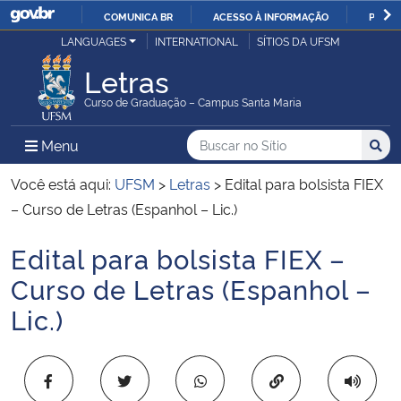
COMUNICA BR
ACESSO À INFORMAÇÃO
PARTI
Casa Civil
LANGUAGES
INTERNATIONAL
SÍTIOS DA UFSM
IR
PARA
Letras
Ministério da Justiça e Segurança Pública
O
Curso de Graduação – Campus Santa Maria
CONTEÚDO
Ministério da Defesa
Buscar no no Sítio
Busca
Busca:
Menu Principal do Sítio
Menu
Busc
Ministério das Relações Exteriores
Você está aqui:
UFSM
>
Letras
>
Edital para bolsista FIEX
– Curso de Letras (Espanhol – Lic.)
Ministério da Economia
Edital para bolsista FIEX –
Início do conteúdo
Ministério da Infraestrutura
Curso de Letras (Espanhol –
Lic.)
Ministério da Agricultura, Pecuária e Abastecimento
Ministério da Educação
Copiar para área 