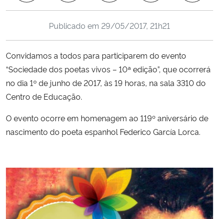
Ministério da Cidadania
Publicado em
29/05/2017, 21h21
Ministério da Saúde
Convidamos a todos para participarem do evento
Ministério de Minas e Energia
“Sociedade dos poetas vivos – 10ª edição”, que ocorrerá
no dia 1º de junho de 2017, às 19 horas, na sala 3310 do
Ministério da Ciência, Tecnologia, Inovações e Comunicações
Centro de Educação.
Ministério do Meio Ambiente
O evento ocorre em homenagem ao 119º aniversário de
nascimento do poeta espanhol Federico García Lorca.
Ministério do Turismo
Ministério do Desenvolvimento Regional
Controladoria-Geral da União
Ministério da Mulher, da Família e dos Direitos Humanos