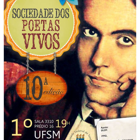
Secretaria-Geral
Secretaria de Governo
Gabinete de Segurança Institucional
Advocacia-Geral da União
Banco Central do Brasil
Planalto