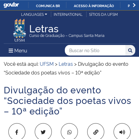
COMUNICA BR
ACESSO À INFORMAÇÃO
PARTI
Casa Civil
LANGUAGES
INTERNATIONAL
SÍTIOS DA UFSM
IR
PARA
Letras
Ministério da Justiça e Segurança Pública
O
Curso de Graduação – Campus Santa Maria
CONTEÚDO
Ministério da Defesa
Buscar no no Sítio
Busca
Busca:
Menu Principal do Sítio
Menu
Busc
Ministério das Relações Exteriores
Você está aqui:
UFSM
>
Letras
>
Divulgação do evento
“Sociedade dos poetas vivos – 10ª edição”
Ministério da Economia
Divulgação do evento
Início do conteúdo
Ministério da Infraestrutura
“Sociedade dos poetas vivos
– 10ª edição”
Ministério da Agricultura, Pecuária e Abastecimento
Ministério da Educação
Copiar para área 