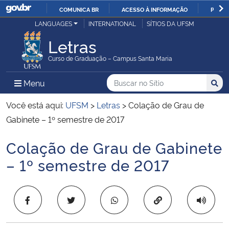
COMUNICA BR
ACESSO À INFORMAÇÃO
PARTI
Casa Civil
LANGUAGES
INTERNATIONAL
SÍTIOS DA UFSM
IR
PARA
Letras
Ministério da Justiça e Segurança Pública
O
Curso de Graduação – Campus Santa Maria
CONTEÚDO
Ministério da Defesa
Buscar no no Sítio
Busca
Busca:
Menu Principal do Sítio
Menu
Busc
Ministério das Relações Exteriores
Você está aqui:
UFSM
>
Letras
>
Colação de Grau de
Gabinete – 1º semestre de 2017
Ministério da Economia
Colação de Grau de Gabinete
Início do conteúdo
Ministério da Infraestrutura
– 1º semestre de 2017
Ministério da Agricultura, Pecuária e Abastecimento
Copiar para área 
Ministério da Educação