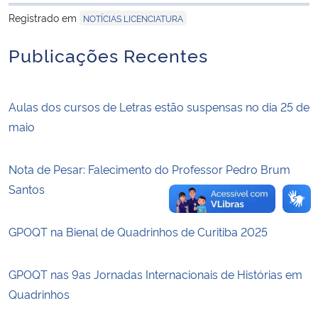
para área de trans
Registrado em
NOTÍCIAS LICENCIATURA
Secretaria-Geral
Publicações Recentes
Secretaria de Governo
Aulas dos cursos de Letras estão suspensas no dia 25 de
Gabinete de Segurança Institucional
maio
Advocacia-Geral da União
Nota de Pesar: Falecimento do Professor Pedro Brum
Banco Central do Brasil
Santos
Planalto
GPOQT na Bienal de Quadrinhos de Curitiba 2025
GPOQT nas 9as Jornadas Internacionais de Histórias em
Quadrinhos