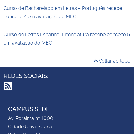
Curso de Bacharelado em Letras – Português recebe
conceito 4 em avaliação do MEC
Curso de Letras Espanhol Licenciatura recebe conceito 5
em avaliação do MEC
Voltar ao topo
REDES SOCIAIS:
RSS
CAMPUS SEDE
Av. Roraima nº 1000
Cidade Universitária