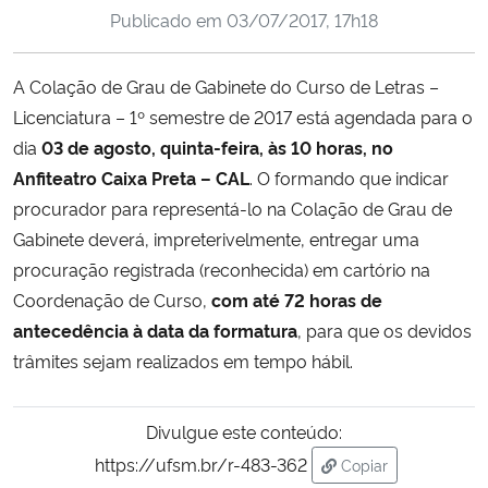
Publicado em
03/07/2017, 17h18
Ministério da Cidadania
Ministério da Saúde
A Colação de Grau de Gabinete do Curso de Letras –
Licenciatura – 1º semestre de 2017 está agendada para o
Ministério de Minas e Energia
dia
03 de agosto, quinta-feira, às 10 horas, no
Anfiteatro Caixa Preta – CAL
. O formando que indicar
Ministério da Ciência, Tecnologia, Inovações e Comunicações
procurador para representá-lo na Colação de Grau de
Gabinete deverá, impreterivelmente, entregar uma
Ministério do Meio Ambiente
procuração registrada (reconhecida) em cartório na
Coordenação de Curso,
com até 72 horas de
Ministério do Turismo
antecedência à data da formatura
, para que os devidos
trâmites sejam realizados em tempo hábil.
Ministério do Desenvolvimento Regional
Controladoria-Geral da União
Divulgue este conteúdo:
https://ufsm.br/r-483-362
Copiar
Ministério da Mulher, da Família e dos Direitos Humanos