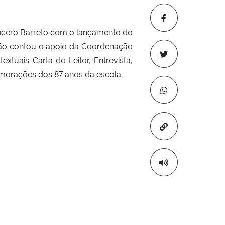
Cícero Barreto com o lançamento do
ação contou o apoio da Coordenação
xtuais Carta do Leitor, Entrevista,
emorações dos 87 anos da escola.
Copiar para áre