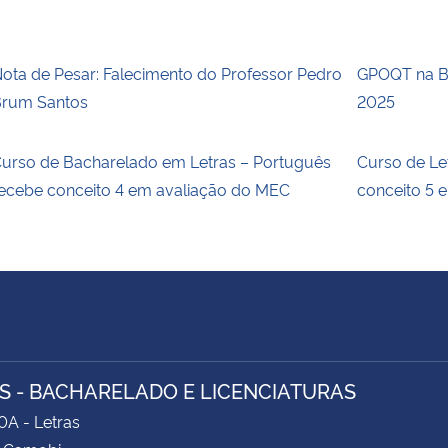
ota de Pesar: Falecimento do Professor Pedro
GPOQT na Bi
rum Santos
2025
urso de Bacharelado em Letras – Português
Curso de Le
ecebe conceito 4 em avaliação do MEC
conceito 5 
S - BACHARELADO E LICENCIATURAS
0A - Letras