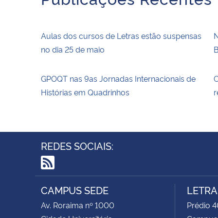
Aulas dos cursos de Letras estão suspensas
N
no dia 25 de maio
B
GPOQT nas 9as Jornadas Internacionais de
C
Histórias em Quadrinhos
r
REDES SOCIAIS:
RSS
CAMPUS SEDE
LETRA
Av. Roraima nº 1000
Prédio 4