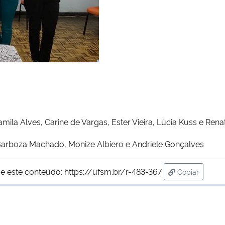
mila Alves, Carine de Vargas, Ester Vieira, Lúcia Kuss e Renat
Barboza Machado, Monize Albiero e Andriele Gonçalves
e este conteúdo:
https://ufsm.br/r-483-367
Copiar
para área de