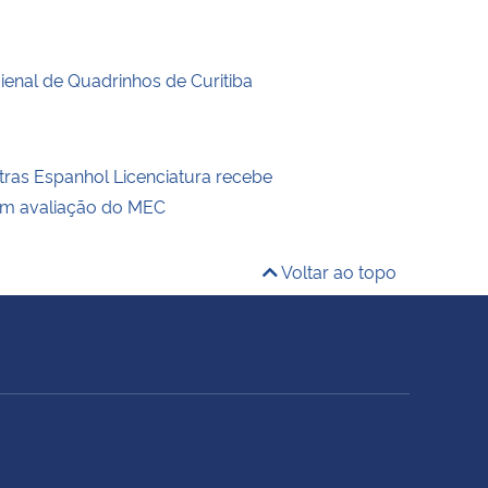
enal de Quadrinhos de Curitiba
tras Espanhol Licenciatura recebe
em avaliação do MEC
Voltar ao topo