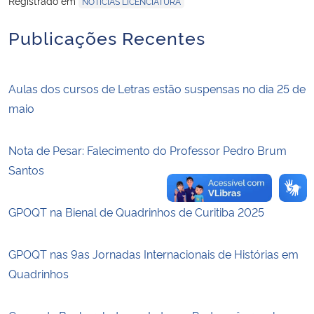
Registrado em
NOTÍCIAS LICENCIATURA
Publicações Recentes
Secretaria-Geral
Secretaria de Governo
Aulas dos cursos de Letras estão suspensas no dia 25 de
maio
Gabinete de Segurança Institucional
Advocacia-Geral da União
Nota de Pesar: Falecimento do Professor Pedro Brum
Santos
Banco Central do Brasil
GPOQT na Bienal de Quadrinhos de Curitiba 2025
Planalto
GPOQT nas 9as Jornadas Internacionais de Histórias em
Quadrinhos