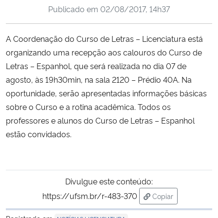
Publicado em
02/08/2017, 14h37
Ministério da Cidadania
Ministério da Saúde
A Coordenação do Curso de Letras – Licenciatura está
organizando uma recepção aos calouros do Curso de
Ministério de Minas e Energia
Letras – Espanhol, que será realizada no dia 07 de
agosto, às 19h30min, na sala 2120 – Prédio 40A. Na
Ministério da Ciência, Tecnologia, Inovações e Comunicações
oportunidade, serão apresentadas informações básicas
sobre o Curso e a rotina acadêmica. Todos os
Ministério do Meio Ambiente
professores e alunos do Curso de Letras – Espanhol
estão convidados.
Ministério do Turismo
Ministério do Desenvolvimento Regional
Divulgue este conteúdo:
Controladoria-Geral da União
https://ufsm.br/r-483-370
Copiar
para área de trans
Ministério da Mulher, da Família e dos Direitos Humanos