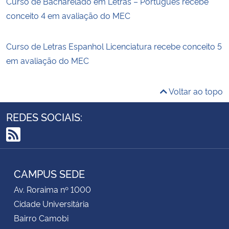
Curso de Bacharelado em Letras – Português recebe
conceito 4 em avaliação do MEC
Curso de Letras Espanhol Licenciatura recebe conceito 5
em avaliação do MEC
Voltar ao topo
REDES SOCIAIS:
RSS
CAMPUS SEDE
Av. Roraima nº 1000
Cidade Universitária
Bairro Camobi