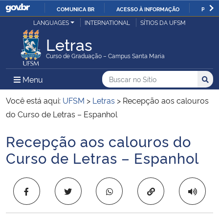
COMUNICA BR
ACESSO À INFORMAÇÃO
PARTI
Casa Civil
LANGUAGES
INTERNATIONAL
SÍTIOS DA UFSM
IR
PARA
Letras
Ministério da Justiça e Segurança Pública
O
Curso de Graduação – Campus Santa Maria
CONTEÚDO
Ministério da Defesa
Buscar no no Sítio
Busca
Busca:
Menu Principal do Sítio
Menu
Busc
Ministério das Relações Exteriores
Você está aqui:
UFSM
>
Letras
>
Recepção aos calouros
do Curso de Letras – Espanhol
Ministério da Economia
Recepção aos calouros do
Início do conteúdo
Ministério da Infraestrutura
Curso de Letras – Espanhol
Ministério da Agricultura, Pecuária e Abastecimento
Copiar para área 
Ministério da Educação