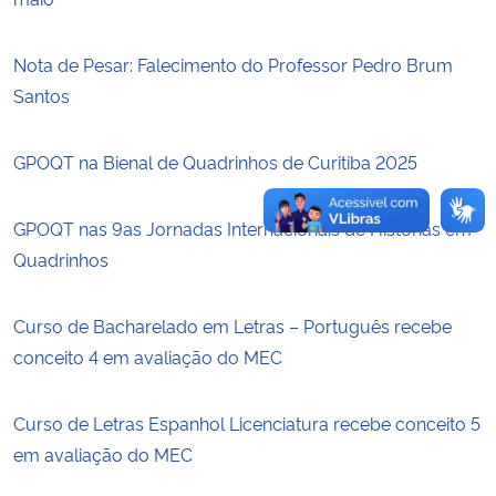
Secretaria-Geral
Nota de Pesar: Falecimento do Professor Pedro Brum
Santos
Secretaria de Governo
GPOQT na Bienal de Quadrinhos de Curitiba 2025
Gabinete de Segurança Institucional
GPOQT nas 9as Jornadas Internacionais de Histórias em
Advocacia-Geral da União
Quadrinhos
Banco Central do Brasil
Curso de Bacharelado em Letras – Português recebe
Planalto
conceito 4 em avaliação do MEC
Curso de Letras Espanhol Licenciatura recebe conceito 5
em avaliação do MEC