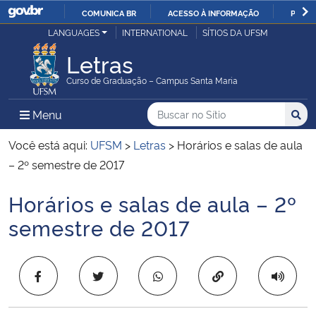
COMUNICA BR
ACESSO À INFORMAÇÃO
PARTI
Casa Civil
LANGUAGES
INTERNATIONAL
SÍTIOS DA UFSM
IR
PARA
Letras
Ministério da Justiça e Segurança Pública
O
Curso de Graduação – Campus Santa Maria
CONTEÚDO
Ministério da Defesa
Buscar no no Sítio
Busca
Busca:
Menu Principal do Sítio
Menu
Busc
Ministério das Relações Exteriores
Você está aqui:
UFSM
>
Letras
>
Horários e salas de aula
– 2º semestre de 2017
Ministério da Economia
Horários e salas de aula – 2º
Início do conteúdo
Ministério da Infraestrutura
semestre de 2017
Ministério da Agricultura, Pecuária e Abastecimento
Copiar para área 
Ministério da Educação