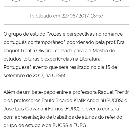
Ministério da Cidadania
Publicado em
22/08/2017, 18h57
Ministério da Saúde
O grupo de estudo “Vozes e perspectivas no romance
Ministério de Minas e Energia
português contemporâneo”, coordenado pela prof. Dra.
Raquel Trentin Oliveira, convida para a “I Mostra de
Ministério da Ciência, Tecnologia, Inovações e Comunicações
estudos: leituras e experiências na Literatura
Portuguesa”, evento que será realizado no dia 15 de
Ministério do Meio Ambiente
setembro de 2017, na UFSM.
Ministério do Turismo
Além de um bate-papo entre a professora Raquel Trentin
e os professores Paulo Ricardo Kralik Angelini (PUCRS) e
Ministério do Desenvolvimento Regional
Jose Luis Giovanoni Fornos (FURG), o evento contará
Controladoria-Geral da União
com apresentação de trabalhos de alunos do referido
grupo de estudo e da PUCRS e FURG.
Ministério da Mulher, da Família e dos Direitos Humanos