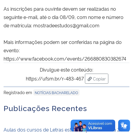
As inscrições para ouvinte devem ser realizadas no
Secretaria-Geral
seguinte e-mail, até o dia 08/09, com nome e número
de matrícula:
mostradeestudos@gmail.com
Secretaria de Governo
Mais informações podem ser conferidas na página do
Gabinete de Segurança Institucional
evento:
https://www.facebook.com/
events/266880830382674
Advocacia-Geral da União
Divulgue este conteúdo:
Banco Central do Brasil
https://ufsm.br/r-483-467
Copiar
para área de trans
Registrado em
Planalto
NOTÍCIAS BACHARELADO
Publicações Recentes
Aulas dos cursos de Letras estão suspensas no dia 25 de