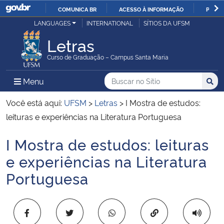
COMUNICA BR
ACESSO À INFORMAÇÃO
PARTI
Casa Civil
LANGUAGES
INTERNATIONAL
SÍTIOS DA UFSM
IR
PARA
Letras
Ministério da Justiça e Segurança Pública
O
Curso de Graduação – Campus Santa Maria
CONTEÚDO
Ministério da Defesa
Buscar no no Sítio
Busca
Busca:
Menu Principal do Sítio
Menu
Busc
Ministério das Relações Exteriores
Você está aqui:
UFSM
>
Letras
>
I Mostra de estudos:
leituras e experiências na Literatura Portuguesa
Ministério da Economia
I Mostra de estudos: leituras
Início do conteúdo
Ministério da Infraestrutura
e experiências na Literatura
Portuguesa
Ministério da Agricultura, Pecuária e Abastecimento
Ministério da Educação
Copiar para área 