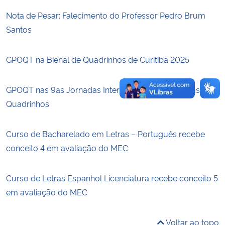
Nota de Pesar: Falecimento do Professor Pedro Brum
Secretaria-Geral
Santos
Secretaria de Governo
GPOQT na Bienal de Quadrinhos de Curitiba 2025
Gabinete de Segurança Institucional
GPOQT nas 9as Jornadas Internacionais de Histórias em
Quadrinhos
Advocacia-Geral da União
Banco Central do Brasil
Curso de Bacharelado em Letras – Português recebe
conceito 4 em avaliação do MEC
Planalto
Curso de Letras Espanhol Licenciatura recebe conceito 5
em avaliação do MEC
Voltar ao topo