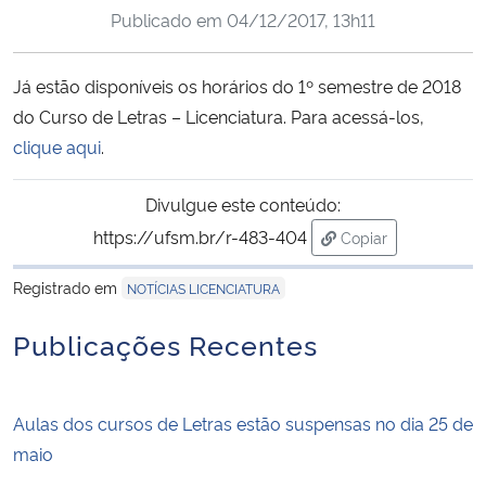
Publicado em
04/12/2017, 13h11
Ministério da Cidadania
Ministério da Saúde
Já estão disponíveis os horários do 1º semestre de 2018
do Curso de Letras – Licenciatura. Para acessá-los,
Ministério de Minas e Energia
clique aqui
.
Ministério da Ciência, Tecnologia, Inovações e Comunicações
Divulgue este conteúdo:
https://ufsm.br/r-483-404
Copiar
Ministério do Meio Ambiente
para área de trans
Registrado em
NOTÍCIAS LICENCIATURA
Ministério do Turismo
Publicações Recentes
Ministério do Desenvolvimento Regional
Aulas dos cursos de Letras estão suspensas no dia 25 de
Controladoria-Geral da União
maio
Ministério da Mulher, da Família e dos Direitos Humanos