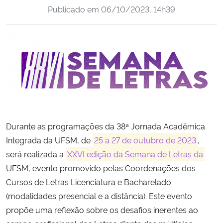
Publicado em
06/10/2023, 14h39
Ministério da Cidadania
Ministério da Saúde
Ministério de Minas e Energia
Ministério da Ciência, Tecnologia, Inovações e Comunicações
Ministério do Meio Ambiente
Durante as programações da 38ª Jornada Acadêmica
Integrada da UFSM, de
25 a 27 de outubro de 2023
,
Ministério do Turismo
será realizada a
XXVI edição da Semana de Letras da
Ministério do Desenvolvimento Regional
UFSM, evento promovido pelas Coordenações dos
Cursos de Letras Licenciatura e Bacharelado
Controladoria-Geral da União
(modalidades presencial e a distância). Este evento
propõe uma reflexão sobre os desafios inerentes ao
Ministério da Mulher, da Família e dos Direitos Humanos