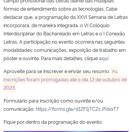
campo profissional das Letras diante das múltiplas
formas de entendimento sobre as tecnologias. Cabe
Secretaria-Geral
destacar que, a programação da XXVI Semana de Letras
incorporará, de maneira integrada, o VI Colóquio
Secretaria de Governo
Interdisciplinar do Bacharelado em Letras e o I Conexão
Letras. A participação no evento ocorrerá nas seguintes
Gabinete de Segurança Institucional
modalidades: comunicações, exposição de trabalho em
pôster e ouvinte. Para mais detalhes, clique
aqui
Advocacia-Geral da União
Aproveite para se inscrever e enviar seu resumo.
As
Banco Central do Brasil
inscrições foram prorrogadas até o dia 12 de outubro de
2023.
Planalto
Formulário para inscrição como ouvinte e/ou
comunicação:
https://forms.gle/d1ZF1jTCZcJFdxxT7
Fique por dentro da programação do evento: