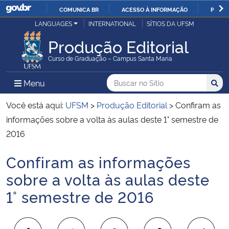
COMUNICA BR
ACESSO À INFORMAÇÃO
PARTI
Casa Civil
LANGUAGES
INTERNATIONAL
SÍTIOS DA UFSM
IR
PARA
Produção Editorial
Ministério da Justiça e Segurança Pública
O
Curso de Graduação – Campus Santa Maria
CONTEÚDO
Ministério da Defesa
Buscar no no Sítio
Busca
Busca:
Menu Principal do Sítio
Menu
Busc
Ministério das Relações Exteriores
Você está aqui:
UFSM
>
Produção Editorial
>
Confiram as
informações sobre a volta às aulas deste 1° semestre de
Ministério da Economia
2016
Confiram as informações
Ministério da Infraestrutura
Início do conteúdo
sobre a volta às aulas deste
Ministério da Agricultura, Pecuária e Abastecimento
1° semestre de 2016
Ministério da Educação