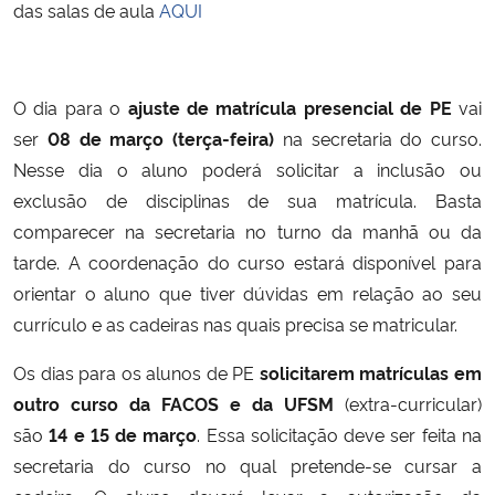
das salas de aula
AQUI
Secretaria-Geral
O dia para o
ajuste de matrícula presencial de PE
vai
Secretaria de Governo
ser
08 de março (terça-feira)
na secretaria do curso.
Nesse dia o aluno poderá solicitar a inclusão ou
Gabinete de Segurança Institucional
exclusão de disciplinas de sua matrícula. Basta
Advocacia-Geral da União
comparecer na secretaria no turno da manhã ou da
tarde. A coordenação do curso estará disponível para
Banco Central do Brasil
orientar o aluno que tiver dúvidas em relação ao seu
currículo e as cadeiras nas quais precisa se matricular.
Planalto
Os dias para os alunos de PE
solicitarem matrículas em
outro curso da FACOS e da UFSM
(extra-curricular)
são
14 e 15 de março
. Essa solicitação deve ser feita na
secretaria do curso no qual pretende-se cursar a