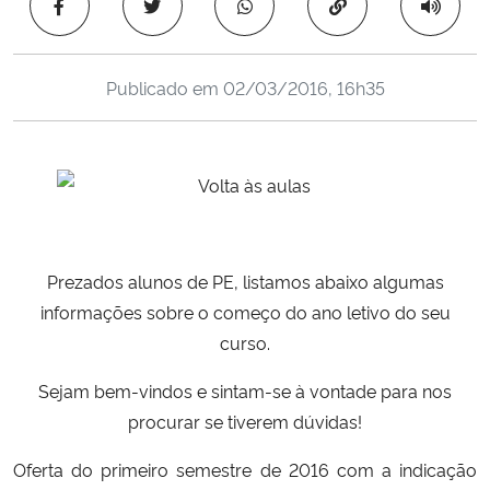
Copiar para área 
Ministério da Cidadania
Ministério da Saúde
Publicado em
02/03/2016, 16h35
Ministério de Minas e Energia
Ministério da Ciência, Tecnologia, Inovações e Comunicações
Ministério do Meio Ambiente
Prezados alunos de PE, listamos abaixo algumas
Ministério do Turismo
informações sobre o começo do ano letivo do seu
curso.
Ministério do Desenvolvimento Regional
Sejam bem-vindos e sintam-se à vontade para nos
procurar se tiverem dúvidas!
Controladoria-Geral da União
Oferta do primeiro semestre de 2016 com a indicação
Ministério da Mulher, da Família e dos Direitos Humanos