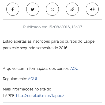
Ministério da Cidadania
Copiar para área 
Ministério da Saúde
Publicado em
15/08/2016, 13h07
Ministério de Minas e Energia
Estão abertas as inscrições para os cursos do Lappe
Ministério da Ciência, Tecnologia, Inovações e Comunicações
para este segundo semestre de 2016
Ministério do Meio Ambiente
Ministério do Turismo
Arquivo com informações dos cursos:
AQUI
Regulamento:
AQUI
Ministério do Desenvolvimento Regional
Mais informações no site do
Controladoria-Geral da União
LAPPE:
http://coral.ufsm.br/lappe/
Ministério da Mulher, da Família e dos Direitos Humanos