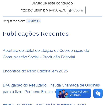
Divulgue este conteúdo:
https://ufsm.br/r-468-278
Copiar
Secretaria-Geral
para área de trans
Registrado em
NOTÍCIAS
Secretaria de Governo
Publicações Recentes
Gabinete de Segurança Institucional
Advocacia-Geral da União
Abertura de Edital de Eleição da Coordenação de
Comunicação Social – Produção Editorial
Banco Central do Brasil
Encontros do Papo Editorial em 2025
Planalto
Divulgação do Resultado Final da Chamada de Originais
para o livro “Pequeno Ensaio: incompleto”