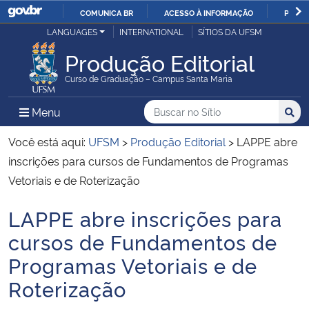
COMUNICA BR
ACESSO À INFORMAÇÃO
PARTI
Casa Civil
LANGUAGES
INTERNATIONAL
SÍTIOS DA UFSM
IR
PARA
Produção Editorial
Ministério da Justiça e Segurança Pública
O
Curso de Graduação – Campus Santa Maria
CONTEÚDO
Ministério da Defesa
Buscar no no Sítio
Busca
Busca:
Menu Principal do Sítio
Menu
Busc
Ministério das Relações Exteriores
Você está aqui:
UFSM
>
Produção Editorial
>
LAPPE abre
inscrições para cursos de Fundamentos de Programas
Ministério da Economia
Vetoriais e de Roterização
LAPPE abre inscrições para
Ministério da Infraestrutura
Início do conteúdo
cursos de Fundamentos de
Ministério da Agricultura, Pecuária e Abastecimento
Programas Vetoriais e de
Roterização
Ministério da Educação