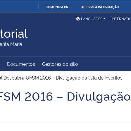
COMUNICA BR
ACESSO À INFORMAÇÃO
Ministério da Defesa
Ministério das Relações
Mini
IR
LANGUAGES
INTERNATI
Exteriores
PARA
orial
O
Ministério da Cidadania
Ministério da Saúde
Mini
CONTEÚDO
anta Maria
Documentos
Gestores do sítio
Ministério do
Controladoria-Geral da
Mini
Desenvolvimento Regional
União
Famí
al Descubra UFSM 2016 – Divulgação da lista de inscritos
Hum
FSM 2016 – Divulgação 
Advocacia-Geral da União
Banco Central do Brasil
Plan