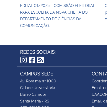
EDITAL 01/2025 – COMISSÃO ELEITORAL
C
PARA ESCOLHA DA NOVA CHEFIA DO
p
DEPARTAMENTO DE CIÊNCIAS DA
c
COMUNICAÇÃO.
REDES SOCIAIS:
Instagram
Facebook
RSS
CAMPUS SEDE
CONT
Av. Roraima nº 1000
Coorden
Cidade Universitária
Email: 
Bairro Camobi
DAACOM 
Santa Maria - RS
Email: 