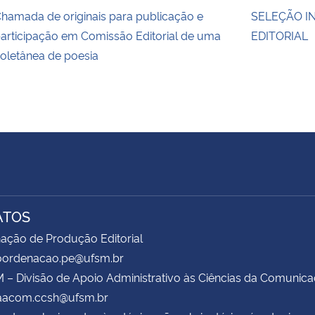
hamada de originais para publicação e
SELEÇÃO I
articipação em Comissão Editorial de uma
EDITORIAL
oletânea de poesia
ATOS
ação de Produção Editorial
coordenacao.pe@ufsm.br
– Divisão de Apoio Administrativo às Ciências da Comunic
daacom.ccsh@ufsm.br