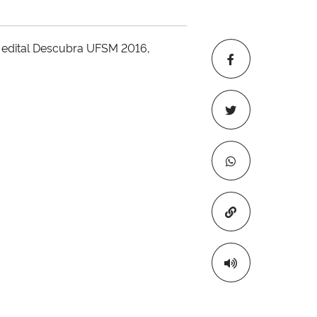
o edital Descubra UFSM 2016,
Copiar para áre