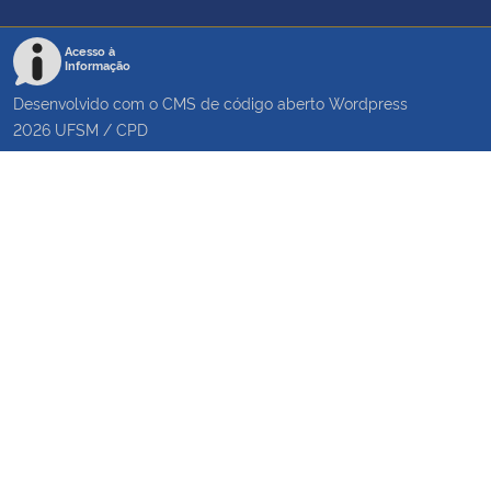
Acesso à
Informação
Desenvolvido com o CMS de código aberto
Wordpress
2026
UFSM
/
CPD