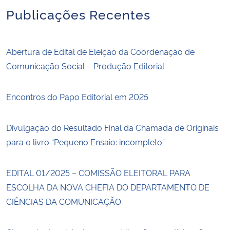
Publicações Recentes
Secretaria-Geral
Abertura de Edital de Eleição da Coordenação de
Secretaria de Governo
Comunicação Social – Produção Editorial
Gabinete de Segurança Institucional
Encontros do Papo Editorial em 2025
Advocacia-Geral da União
Divulgação do Resultado Final da Chamada de Originais
Banco Central do Brasil
para o livro “Pequeno Ensaio: incompleto”
Planalto
EDITAL 01/2025 – COMISSÃO ELEITORAL PARA
ESCOLHA DA NOVA CHEFIA DO DEPARTAMENTO DE
CIÊNCIAS DA COMUNICAÇÃO.