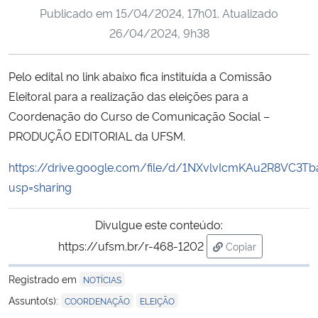
Publicado em
15/04/2024, 17h01
. Atualizado
Ministério da Cidadania
26/04/2024, 9h38
Ministério da Saúde
Pelo edital no link abaixo fica instituída a Comissão
Ministério de Minas e Energia
Eleitoral para a realização das eleições para a
Coordenação do Curso de Comunicação Social –
Ministério da Ciência, Tecnologia, Inovações e Comunicações
PRODUÇÃO EDITORIAL da UFSM.
Ministério do Meio Ambiente
https://drive.google.com/file/d/1NXvlvIcmKAu2R8VC3
usp=sharing
Ministério do Turismo
Divulgue este conteúdo:
Ministério do Desenvolvimento Regional
https://ufsm.br/r-468-1202
Copiar
para área de tran
Controladoria-Geral da União
Registrado em
NOTÍCIAS
,
Assunto(s):
COORDENAÇÃO
ELEIÇÃO
Ministério da Mulher, da Família e dos Direitos Humanos