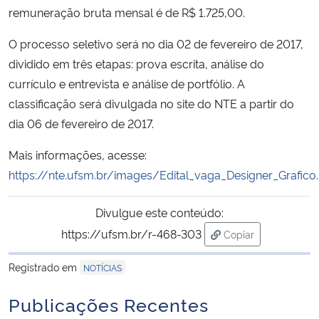
remuneração bruta mensal é de R$ 1.725,00.
Secretaria-Geral
O processo seletivo será no dia 02 de fevereiro de 2017,
dividido em três etapas: prova escrita, análise do
Secretaria de Governo
currículo e entrevista e análise de portfólio. A
classificação será divulgada no site do NTE a partir do
Gabinete de Segurança Institucional
dia 06 de fevereiro de 2017.
Advocacia-Geral da União
Mais informações, acesse:
https://nte.ufsm.br/images/Edital_vaga_Designer_Grafico
Banco Central do Brasil
Divulgue este conteúdo:
Planalto
https://ufsm.br/r-468-303
Copiar
para área de trans
Registrado em
NOTÍCIAS
Publicações Recentes