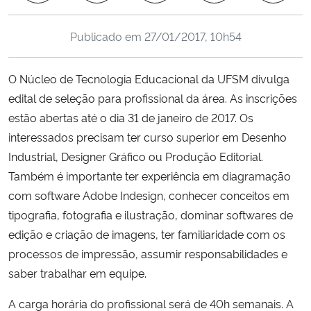
Ministério da Cidadania
Publicado em
27/01/2017, 10h54
Ministério da Saúde
O Núcleo de Tecnologia Educacional da UFSM divulga
Ministério de Minas e Energia
edital de seleção para profissional da área. As inscrições
estão abertas até o dia 31 de janeiro de 2017. Os
Ministério da Ciência, Tecnologia, Inovações e Comunicações
interessados precisam ter curso superior em Desenho
Industrial, Designer Gráfico ou Produção Editorial.
Ministério do Meio Ambiente
Também é importante ter experiência em diagramação
com software Adobe Indesign, conhecer conceitos em
Ministério do Turismo
tipografia, fotografia e ilustração, dominar softwares de
edição e criação de imagens, ter familiaridade com os
Ministério do Desenvolvimento Regional
processos de impressão, assumir responsabilidades e
Controladoria-Geral da União
saber trabalhar em equipe.
A carga horária do profissional será de 40h semanais. A
Ministério da Mulher, da Família e dos Direitos Humanos