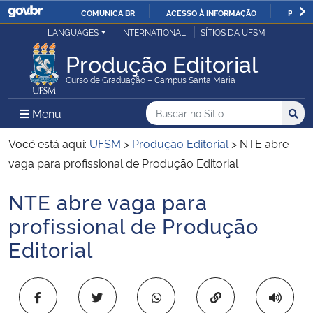
COMUNICA BR
ACESSO À INFORMAÇÃO
PARTI
Casa Civil
LANGUAGES
INTERNATIONAL
SÍTIOS DA UFSM
IR
PARA
Produção Editorial
Ministério da Justiça e Segurança Pública
O
Curso de Graduação – Campus Santa Maria
CONTEÚDO
Ministério da Defesa
Buscar no no Sítio
Busca
Busca:
Menu Principal do Sítio
Menu
Busc
Ministério das Relações Exteriores
Você está aqui:
UFSM
>
Produção Editorial
>
NTE abre
vaga para profissional de Produção Editorial
Ministério da Economia
NTE abre vaga para
Início do conteúdo
Ministério da Infraestrutura
profissional de Produção
Editorial
Ministério da Agricultura, Pecuária e Abastecimento
Ministério da Educação
Copiar para área 